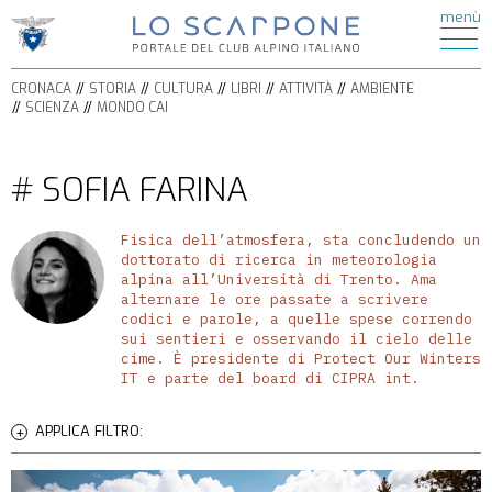
ATTIVITÀ
menù
di
HOME
ESCURSIONISMO
CRONACA
ALPINISMO
CRONACA
STORIA
CULTURA
LIBRI
ATTIVITÀ
AMBIENTE
STORIA
ARRAMPICATA
SCIENZA
MONDO CAI
CULTURA
FERRATE
BICICLETTA
LIBRI
# SOFIA FARINA
SPELEOLOGIA
AMBIENTE
SCI
SCIENZA
ALPINISMO
Fisica dell’atmosfera, sta concludendo un
ITINERARI
CIASPOLE
dottorato di ricerca in meteorologia
PODCAST
alpina all’Università di Trento. Ama
CASCATE
alternare le ore passate a scrivere
VIDEO
TORRENTISMO
codici e parole, a quelle spese correndo
sui sentieri e osservando il cielo delle
cime. È presidente di Protect Our Winters
IL
IT e parte del board di CIPRA int.
MONDO
CAI
APPLICA FILTRO:
SEZIONI