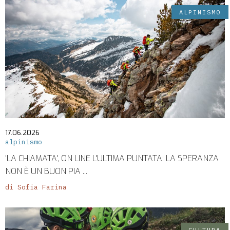
GRUPPI
ALPINISMO
REGIONALI
ORGANI
TECNICI
E
STRUTTURE
OPERATIVE
SEDE
CENTRALE
BIBLIOTECA
17.06.2026
CINETECA
alpinismo
'LA CHIAMATA', ON LINE L'ULTIMA PUNTATA: LA SPERANZA
NON È UN BUON PIA ...
BACHECA
di Sofia Farina
INSERZIONI
PUBBLICITARIE
PUBBLIREDAZIONALI
CULTURA