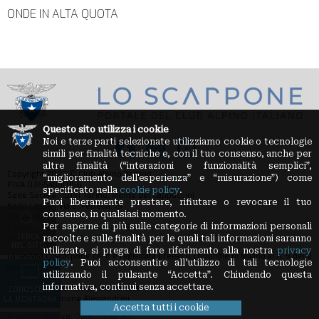
ONDE IN ALTA QUOTA
Questo sito utilizza i cookie
Noi e terze parti selezionate utilizziamo cookie o tecnologie
simili per finalità tecniche e, con il tuo consenso, anche per
altre finalità (“interazioni e funzionalità semplici”,
Copyright 2023 © Club Alpino Italiano
“miglioramento dell'esperienza” e “misurazione”) come
P.IVA 03654880156
specificato nella
cookie policy
.
Sede Sociale: 10131 Torino, Monte dei Cappuccini
Puoi liberamente prestare, rifiutare o revocare il tuo
Sede Legale: Via E. Petrella, 19
consenso, in qualsiasi momento.
20124 Milano
Per saperne di più sulle categorie di informazioni personali
Contatti:
loscarpone.redazione@cai.it
CERCA
Privacy Policy
-
Cookie Policy
raccolte e sulle finalità per le quali tali informazioni saranno
NEL SITO
utilizzate, si prega di fare riferimento alla nostra
privacy
La testata Loscarpone.cai.it è registrata presso il Tribunale di Milano al n. 9 del 2
policy
. Puoi acconsentire all’utilizzo di tali tecnologie
gennaio 2012
utilizzando il pulsante “Accetta”. Chiudendo questa
informativa, continui senza accettare.
Direttore Responsabile: Guido Sassi
CONOSCERE
Redazione: Simone Alessandrini
LA MONTAGNA
Accetta tutti i cookie
Progetto tecnico:
ObjectWeb Srl