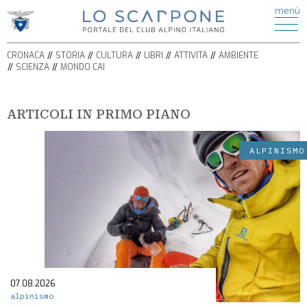
ATTIVITÀ
menù
di
HOME
ESCURSIONISMO
CRONACA
ALPINISMO
CRONACA
STORIA
CULTURA
LIBRI
ATTIVITÀ
AMBIENTE
STORIA
ARRAMPICATA
SCIENZA
MONDO CAI
CULTURA
FERRATE
BICICLETTA
LIBRI
SPELEOLOGIA
ARTICOLI IN PRIMO PIANO
AMBIENTE
SCI
SCIENZA
ALPINISMO
ALPINISMO
ITINERARI
CIASPOLE
PODCAST
CASCATE
VIDEO
TORRENTISMO
IL
MONDO
CAI
07.08.2026
SEZIONI
alpinismo