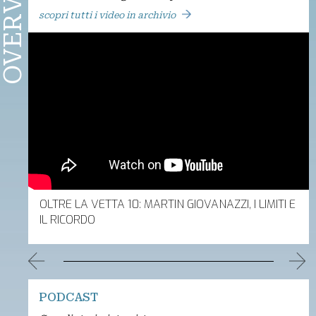
OVERVIEW
scopri tutti i video in archivio
CHE
OLTRE LA VETTA 10: MARTIN GIOVANAZZI, I LIMITI E
IL RICORDO
PODCAST