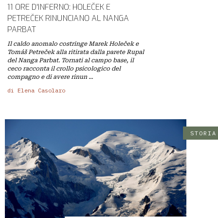
GRUPPI
11 ORE D'INFERNO: HOLEČEK E
REGIONALI
PETREČEK RINUNCIANO AL NANGA
PARBAT
ORGANI
TECNICI
Il caldo anomalo costringe Marek Holeček e
Tomáš Petreček alla ritirata dalla parete Rupal
E
del Nanga Parbat. Tornati al campo base, il
STRUTTURE
ceco racconta il crollo psicologico del
OPERATIVE
compagno e di avere rinun ...
di Elena Casolaro
SEDE
CENTRALE
BIBLIOTECA
CINETECA
STORIA
BACHECA
INSERZIONI
PUBBLICITARIE
PUBBLIREDAZIONALI