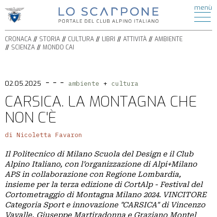
ATTIVITÀ
menù
di
HOME
ESCURSIONISMO
CRONACA
ALPINISMO
CRONACA
STORIA
CULTURA
LIBRI
ATTIVITÀ
AMBIENTE
STORIA
ARRAMPICATA
SCIENZA
MONDO CAI
CULTURA
FERRATE
BICICLETTA
LIBRI
SPELEOLOGIA
- - -
AMBIENTE
02.05.2025
ambiente
cultura
SCI
SCIENZA
CARSICA. LA MONTAGNA CHE
ALPINISMO
ITINERARI
NON C'È
CIASPOLE
PODCAST
CASCATE
di Nicoletta Favaron
VIDEO
TORRENTISMO
Il Politecnico di Milano Scuola del Design e il Club
IL
Alpino Italiano, con l’organizzazione di Alpi+Milano
APS in collaborazione con Regione Lombardia,
MONDO
insieme per la terza edizione di CortAlp - Festival del
CAI
Cortometraggio di Montagna Milano 2024. VINCITORE
Categoria Sport e innovazione "CARSICA" di Vincenzo
SEZIONI
Vavalle, Giuseppe Martiradonna e Graziano Montel