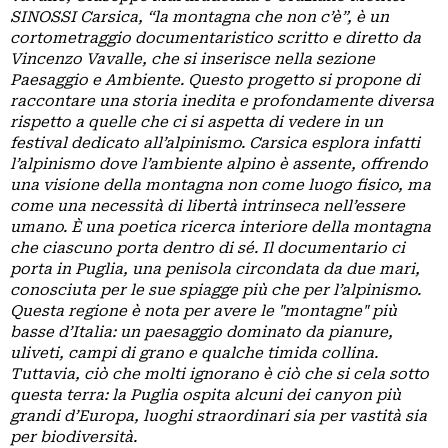
GRUPPI
SINOSSI Carsica, “la montagna che non c’è”, è un
REGIONALI
cortometraggio documentaristico scritto e diretto da
Vincenzo Vavalle, che si inserisce nella sezione
ORGANI
Paesaggio e Ambiente. Questo progetto si propone di
TECNICI
raccontare una storia inedita e profondamente diversa
E
rispetto a quelle che ci si aspetta di vedere in un
STRUTTURE
festival dedicato all’alpinismo. Carsica esplora infatti
OPERATIVE
l’alpinismo dove l’ambiente alpino è assente, offrendo
una visione della montagna non come luogo fisico, ma
SEDE
come una necessità di libertà intrinseca nell’essere
CENTRALE
umano. È una poetica ricerca interiore della montagna
BIBLIOTECA
che ciascuno porta dentro di sé. Il documentario ci
porta in Puglia, una penisola circondata da due mari,
CINETECA
conosciuta per le sue spiagge più che per l’alpinismo.
Questa regione è nota per avere le "montagne" più
basse d’Italia: un paesaggio dominato da pianure,
BACHECA
uliveti, campi di grano e qualche timida collina.
Tuttavia, ciò che molti ignorano è ciò che si cela sotto
INSERZIONI
questa terra: la Puglia ospita alcuni dei canyon più
PUBBLICITARIE
grandi d’Europa, luoghi straordinari sia per vastità sia
PUBBLIREDAZIONALI
per biodiversità.