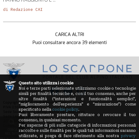
di Redazione CAI
CARICA ALTRI
Puoi consultare ancora
39
elementi
Questo sito utilizza i cookie
Noi e terze parti selezionate utilizziamo cookie o tecnologie
simili per finalità tecniche e, con il tuo consenso, anche per
altre finalità (“interazioni e funzionalità semplici”,
Copyright 2023 © Club Alpino Italiano
“miglioramento dell'esperienza” e “misurazione”) come
P.IVA 03654880156
specificato nella
cookie policy
.
Sede Sociale: 10131 Torino, Monte dei Cappuccini
Puoi liberamente prestare, rifiutare o revocare il tuo
Sede Legale: Via E. Petrella, 19
consenso, in qualsiasi momento.
20124 Milano
Per saperne di più sulle categorie di informazioni personali
Contatti:
loscarpone.redazione@cai.it
CERCA
Privacy Policy
-
Cookie Policy
raccolte e sulle finalità per le quali tali informazioni saranno
NEL SITO
utilizzate, si prega di fare riferimento alla nostra
privacy
La testata Loscarpone.cai.it è registrata presso il Tribunale di Milano al n. 9 del 2