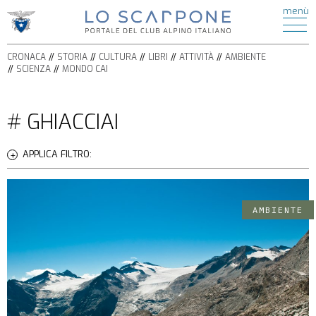
ATTIVITÀ
menù
di
HOME
ESCURSIONISMO
CRONACA
ALPINISMO
CRONACA
STORIA
CULTURA
LIBRI
ATTIVITÀ
AMBIENTE
STORIA
ARRAMPICATA
SCIENZA
MONDO CAI
CULTURA
FERRATE
BICICLETTA
LIBRI
# GHIACCIAI
SPELEOLOGIA
AMBIENTE
SCI
SCIENZA
ALPINISMO
APPLICA FILTRO:
ITINERARI
CIASPOLE
PODCAST
CASCATE
VIDEO
TORRENTISMO
AMBIENTE
IL
MONDO
CAI
SEZIONI