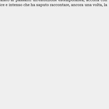
alato ai passanti un’esibizione estemporanea, accolta con
ce e intenso che ha saputo raccontare, ancora una volta, la