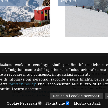
ri
scopri
lizziamo cookie o tecnologie simili per finalità tecniche e, 
lici”, “miglioramento dell'esperienza” e “misurazione”) come 
Copyright 2023 © Club Alpino Italiano
La testata Loscarpone.cai.it
P.IVA 03654880156
presso il Tribunale di Milano
are o revocare il tuo consenso, in qualsiasi momento.
Sede Sociale: 10131 Torino, Monte dei
gennaio 2012
e di informazioni personali raccolte e sulle finalità per le q
Cappuccini
nostra
privacy policy
. Puoi acconsentire all’utilizzo di tali 
Sede Legale: Via E. Petrella, 19
Direttore Responsabile: Gu
20124 Milano
Redazione: Simone Alessan
ontinui senza accettare.
Contatti:
loscarpone.redazione@cai.it
Privacy Policy
-
Cookie Policy
Usa solo i cookie necessari
Cookie Necessari
Statistiche
Mostra dettagli