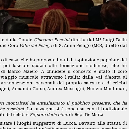
te dalla Corale
Giacomo Puccini
diretta dal M° Luigi Della
 del Coro
Valle del Pelago
di S. Anna Pelago (MO), diretto dal
ro di casa, che ha proposto brani di ispirazione popolare del
r poi lasciare spazio alla formazione modenese, che ha
 di Marco Maiero. A chiudere il concerto è stato il coro
iaggio musicale attraverso l’Italia: dalla Val d’Aosta al
 armonizzazioni personali del proprio maestro e di celebri
ngeli, Armando Corso, Andrea Mascagni, Nunzio Montanari,
tori montaltesi ha entusiasmato il pubblico presente, che ha
he ovazioni.
La rassegna si è conclusa con il tradizionale
iti del celebre
Signore delle cime
di Bepi De Marzi.
sitare i luoghi suggestivi di Lucca. Davanti alla statua di