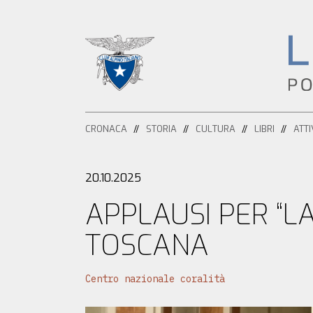
HOME
CRONACA
STORIA
CULTURA
LIBRI
ATTI
CRONACA
ATTIVITÀ
20.10.2025
APPLAUSI PER “L
ESCURSIONISMO
STORIA
TOSCANA
ALPINISMO
CULTURA
Centro nazionale coralità
ARRAMPICATA
LIBRI