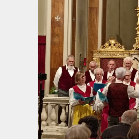
FERRATE
AMBIENTE
BICICLETTA
SPELEOLOGIA
SCIENZA
SCI
ITINERARI
ALPINISMO
CIASPOLE
PODCAST
CASCATE
VIDEO
TORRENTISMO
IL
MONDO