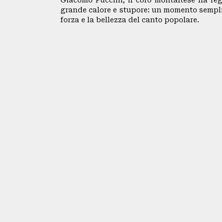
Giacomo Puccini, il coro montaltese ha reg
SEDE
grande calore e stupore: un momento sempli
forza e la bellezza del canto popolare.
CENTRALE
BACHECA
BIBLIOTECA
CINETECA
INSERZIONI
PUBBLICITARIE
PUBBLIREDAZIONALI
PICCOLI
ANNUNCI