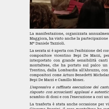
CAI
SEZIONI
La manifestazione, organizzata annualmen
GRUPPI
Maggiora, ha visto anche la partecipazione
M° Daniele Tazzioli.
REGIONALI
La serata si è aperta con l’esibizione del co
compositore vicentino Bepi De Marzi, pe
ORGANI
interpretato con grande sensibilità canti
montaltese, che ha portato sul palco un v
TECNICI
Trentino, dalla Lombardia all’Abruzzo, con
compositori come Arturo Benedetti Michela
E
Bepi De Marzi e Camillo Moser.
L’espressiva e raffinata esecuzione dei can
STRUTTURE
risposto con scroscianti applausi e autentic
scambio di doni e con l’esecuzione a cori un
OPERATIVE
La trasferta è stata anche occasione per vi