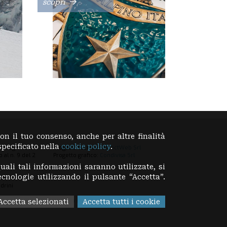
scopri
con il tuo consenso, anche per altre finalità
specificato nella
cookie policy
.
 è registrata
Progetto tecnico:
ObjectWeb Srl
 al n. 9 del 2
Progetto grafico:
Condivisa Srl
uali tali informazioni saranno utilizzate, si
tecnologie utilizzando il pulsante “Accetta”.
ido Sassi
drini
visita il sito del Club Alpino Italiano
Accetta selezionati
Accetta tutti i cookie