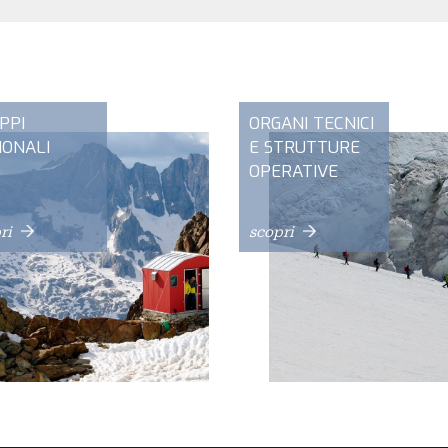
PPI
ORGANI TECNICI
IONALI
E STRUTTURE
OPERATIVE
ri
scopri