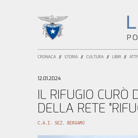
HOME
CRONACA
STORIA
CULTURA
LIBRI
ATTI
CRONACA
ATTIVITÀ
12.01.2024
IL RIFUGIO CURÒ 
ESCURSIONISMO
STORIA
DELLA RETE "RIFUG
ALPINISMO
CULTURA
C.A.I. SEZ. BERGAMO
ARRAMPICATA
LIBRI