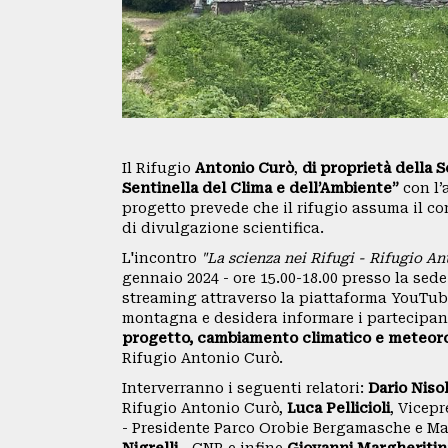
CAI
SEZIONI
GRUPPI
Il Rifugio
Antonio Curò
,
di proprietà della
Sentinella del Clima e dell’Ambiente”
con l’
REGIONALI
progetto prevede che il rifugio assuma il com
di divulgazione scientifica.
ORGANI
L'incontro
"La scienza nei Rifugi - Rifugio 
gennaio 2024 - ore 15.00-18.00 presso la sede
TECNICI
streaming attraverso la piattaforma YouTube
montagna e desidera informare i partecipan
E
progetto, cambiamento climatico e meteor
Rifugio Antonio Curò.
STRUTTURE
Interverranno i seguenti relatori:
Dario Nisol
OPERATIVE
Rifugio Antonio Curò,
Luca Pellicioli
, Vicep
- Presidente Parco Orobie Bergamasche e Ma