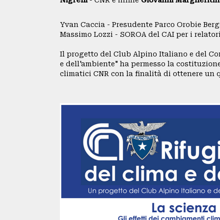
Nigrelli
- CNR e infine
Giovanni Margheritin
SEDE
Yvan Caccia - Presudente Parco Orobie Be
CENTRALE
Massimo Lozzi - SOROA del CAI per i relatori
BACHECA
Il progetto del Club Alpino Italiano e del Co
BIBLIOTECA
e dell'ambiente" ha permesso la costituzione
climatici CNR con la finalità di ottenere un
CINETECA
INSERZIONI
PUBBLICITARIE
PUBBLIREDAZIONALI
PICCOLI
ANNUNCI