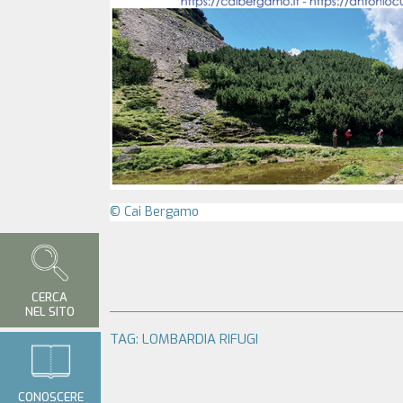
© Cai Bergamo
CERCA
NEL SITO
TAG:
LOMBARDIA
RIFUGI
CONOSCERE