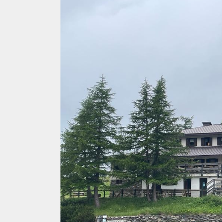
FERRATE
AMBIENTE
BICICLETTA
SPELEOLOGIA
SCIENZA
SCI
ITINERARI
ALPINISMO
CIASPOLE
PODCAST
CASCATE
VIDEO
TORRENTISMO
IL
MONDO