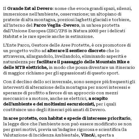
PICCOLI
Il
Grande Est al Devero
: nome che evoca grandi spazi, silenzi,
ANNUNCI
immersione nell’ambiente, osservazione; un altopiano di
praterie di alta montagna, preziosi laghetti glaciali e torbiere,
all’interno del
Parco Veglia -Devero
, in un’area protetta
dall’Unione Europea (ZSC/ZPS in Natura 2000) per i delicati
Habitat e le rare specie anche in estinzione.
L’Ente Parco, Gestore delle Aree Protette, è ora promotore di
un progetto volto ad
alterare il sentiero discreto
che lo
attraversa, allargandolo, livellandolo, eliminando asperità e
naturalezza per
facilitare il passaggio delle Mountain Bike e
delle MTB elettriche,
in modo che possa diventare un itinerario
di maggior richiamo per gli appassionati di questo sport.
Con il declino dello sci invernale, sono sempre più frequenti gli
interventi di alterazione della montagna per nuovi interessi e
speranze di profitto a favore di un approccio con mezzi
meccanici e a motore, anche se elettrici,
a scapito
dell’ambiente e dei moltissimi escursionisti,
per i quali
costituisce uno degli itinerari più amati di Devero.
In aree protette, con habitat e specie di interesse prioritario
,
la legge dice che l’ambiente non può essere modificato se non
per gravi motivi, previa un’indagine rigorosa e scientifica (la
Valutazione di Incidenza Ambientale,
VIncA
), aperta a