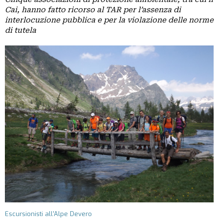
GRUPPI
Cai, hanno fatto ricorso al TAR per l’assenza di
REGIONALI
interlocuzione pubblica e per la violazione delle norme
ORGANI
di tutela
TECNICI
E
STRUTTURE
OPERATIVE
SEDE
CENTRALE
BIBLIOTECA
CINETECA
BACHECA
INSERZIONI
PUBBLICITARIE
PUBBLIREDAZIONALI
Escursionisti all'Alpe Devero