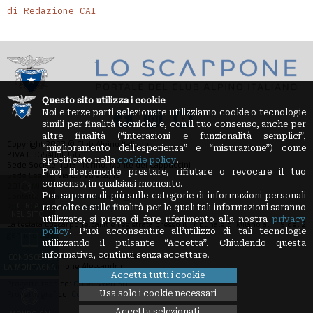
di Redazione CAI
Questo sito utilizza i cookie
Noi e terze parti selezionate utilizziamo cookie o tecnologie
simili per finalità tecniche e, con il tuo consenso, anche per
altre finalità (“interazioni e funzionalità semplici”,
Copyright 2023 © Club Alpino Italiano
“miglioramento dell'esperienza” e “misurazione”) come
P.IVA 03654880156
specificato nella
cookie policy
.
Sede Sociale: 10131 Torino, Monte dei Cappuccini
Puoi liberamente prestare, rifiutare o revocare il tuo
Sede Legale: Via E. Petrella, 19
consenso, in qualsiasi momento.
20124 Milano
Per saperne di più sulle categorie di informazioni personali
Contatti:
loscarpone.redazione@cai.it
CERCA
Privacy Policy
-
Cookie Policy
raccolte e sulle finalità per le quali tali informazioni saranno
NEL SITO
utilizzate, si prega di fare riferimento alla nostra
privacy
La testata Loscarpone.cai.it è registrata presso il Tribunale di Milano al n. 9 del 2
policy
. Puoi acconsentire all’utilizzo di tali tecnologie
gennaio 2012
utilizzando il pulsante “Accetta”. Chiudendo questa
informativa, continui senza accettare.
Direttore Responsabile: Guido Sassi
CONOSCERE
Redazione: Simone Alessandrini
LA MONTAGNA
Accetta tutti i cookie
Progetto tecnico:
ObjectWeb Srl
Usa solo i cookie necessari
Progetto grafico:
Condivisa Srl
Accetta selezionati