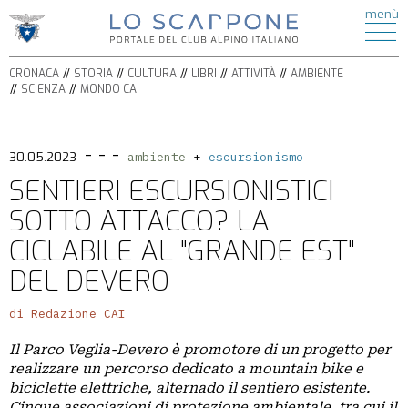
ATTIVITÀ
menù
di
HOME
ESCURSIONISMO
CRONACA
ALPINISMO
CRONACA
STORIA
CULTURA
LIBRI
ATTIVITÀ
AMBIENTE
STORIA
ARRAMPICATA
SCIENZA
MONDO CAI
CULTURA
FERRATE
BICICLETTA
LIBRI
SPELEOLOGIA
- - -
AMBIENTE
30.05.2023
ambiente
escursionismo
SCI
SCIENZA
SENTIERI ESCURSIONISTICI
ALPINISMO
ITINERARI
SOTTO ATTACCO? LA
CIASPOLE
PODCAST
CASCATE
CICLABILE AL "GRANDE EST"
VIDEO
TORRENTISMO
DEL DEVERO
IL
di Redazione CAI
MONDO
Il Parco Veglia-Devero è promotore di un progetto per
CAI
realizzare un percorso dedicato a mountain bike e
SEZIONI
biciclette elettriche, alternado il sentiero esistente.
Cinque associazioni di protezione ambientale, tra cui il