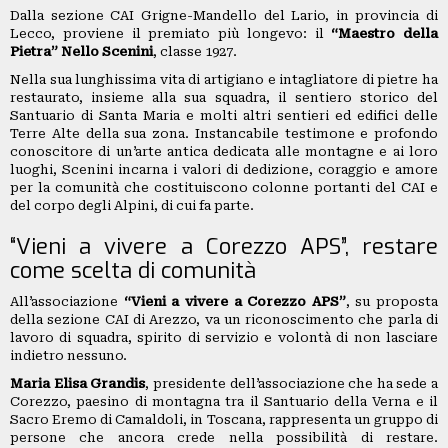
Dalla sezione CAI Grigne-Mandello del Lario, in provincia di
Lecco, proviene il premiato più longevo: il
“Maestro della
Pietra” Nello Scenini
, classe 1927.
Nella sua lunghissima vita di artigiano e intagliatore di pietre ha
restaurato, insieme alla sua squadra, il sentiero storico del
Santuario di Santa Maria e molti altri sentieri ed edifici delle
Terre Alte della sua zona. Instancabile testimone e profondo
conoscitore di un’arte antica dedicata alle montagne e ai loro
luoghi, Scenini incarna i valori di dedizione, coraggio e amore
per la comunità che costituiscono colonne portanti del CAI e
del corpo degli Alpini, di cui fa parte.
“Vieni a vivere a Corezzo APS”, restare
come scelta di comunità
All’associazione
“Vieni a vivere a Corezzo APS”
, su proposta
della sezione CAI di Arezzo, va un riconoscimento che parla di
lavoro di squadra, spirito di servizio e volontà di non lasciare
indietro nessuno.
Maria Elisa Grandis
, presidente dell’associazione che ha sede a
Corezzo, paesino di montagna tra il Santuario della Verna e il
Sacro Eremo di Camaldoli, in Toscana, rappresenta un gruppo di
persone che ancora crede nella possibilità di restare.