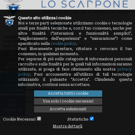
Questo sito utilizza i cookie
Noi e terze parti selezionate utilizziamo cookie o tecnologie
simili per finalità tecniche e, con il tuo consenso, anche per
altre finalità (“interazioni e funzionalità semplici”,
Copyright 2023 © Club Alpino Italiano
“miglioramento dell'esperienza” e “misurazione”) come
P.IVA 03654880156
specificato nella
cookie policy
.
Sede Sociale: 10131 Torino, Monte dei Cappuccini
Puoi liberamente prestare, rifiutare o revocare il tuo
Sede Legale: Via E. Petrella, 19
consenso, in qualsiasi momento.
20124 Milano
Per saperne di più sulle categorie di informazioni personali
Contatti:
loscarpone.redazione@cai.it
CERCA
Privacy Policy
-
Cookie Policy
raccolte e sulle finalità per le quali tali informazioni saranno
NEL SITO
utilizzate, si prega di fare riferimento alla nostra
privacy
La testata Loscarpone.cai.it è registrata presso il Tribunale di Milano al n. 9 del 2
policy
. Puoi acconsentire all’utilizzo di tali tecnologie
gennaio 2012
utilizzando il pulsante “Accetta”. Chiudendo questa
informativa, continui senza accettare.
Direttore Responsabile: Guido Sassi
CONOSCERE
Redazione: Simone Alessandrini
LA MONTAGNA
Accetta tutti i cookie
Progetto tecnico:
ObjectWeb Srl
Usa solo i cookie necessari
Progetto grafico:
Condivisa Srl
Accetta selezionati
MONDO CAI
Cookie Necessari
Statistiche
visita il sito del Club Alpino Italiano
Mostra dettagli