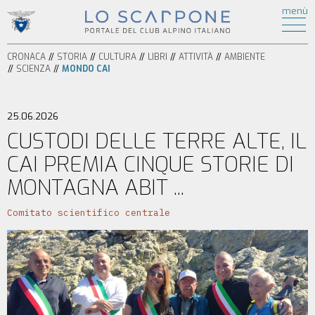
ATTIVITÀ
menù
di
HOME
ESCURSIONISMO
CRONACA
ALPINISMO
CRONACA
STORIA
CULTURA
LIBRI
ATTIVITÀ
AMBIENTE
STORIA
ARRAMPICATA
SCIENZA
MONDO CAI
CULTURA
FERRATE
BICICLETTA
LIBRI
SPELEOLOGIA
25.06.2026
AMBIENTE
SCI
CUSTODI DELLE TERRE ALTE, IL
SCIENZA
ALPINISMO
CAI PREMIA CINQUE STORIE DI
ITINERARI
CIASPOLE
PODCAST
MONTAGNA ABIT ...
CASCATE
VIDEO
TORRENTISMO
Comitato scientifico centrale
IL
MONDO
CAI
SEZIONI