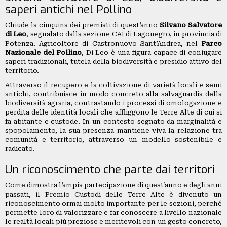
saperi antichi nel Pollino
Chiude la cinquina dei premiati di quest’anno
Silvano Salvatore
di Leo
, segnalato dalla sezione CAI di Lagonegro, in provincia di
Potenza. Agricoltore di Castronuovo Sant’Andrea, nel
Parco
Nazionale del Pollino
, Di Leo è una figura capace di coniugare
saperi tradizionali, tutela della biodiversità e presidio attivo del
territorio.
Attraverso il recupero e la coltivazione di varietà locali e semi
antichi, contribuisce in modo concreto alla salvaguardia della
biodiversità agraria, contrastando i processi di omologazione e
perdita delle identità locali che affliggono le Terre Alte di cui si
fa abitante e custode. In un contesto segnato da marginalità e
spopolamento, la sua presenza mantiene viva la relazione tra
comunità e territorio, attraverso un modello sostenibile e
radicato.
Un riconoscimento che parte dai territori
Come dimostra l’ampia partecipazione di quest’anno e degli anni
passati, il Premio Custodi delle Terre Alte è divenuto un
riconoscimento ormai molto importante per le sezioni, perché
permette loro di valorizzare e far conoscere a livello nazionale
le realtà locali più preziose e meritevoli con un gesto concreto,