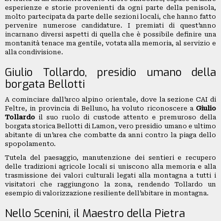
PICCOLI
esperienze e storie provenienti da ogni parte della penisola,
molto partecipata da parte delle sezioni locali, che hanno fatto
ANNUNCI
pervenire numerose candidature. I premiati di quest’anno
incarnano diversi aspetti di quella che è possibile definire una
montanità tenace ma gentile, votata alla memoria, al servizio e
alla condivisione.
Giulio Tollardo, presidio umano della
borgata Bellotti
A cominciare dall’arco alpino orientale, dove la sezione CAI di
Feltre, in provincia di Belluno, ha voluto riconoscere a
Giulio
Tollardo
il suo ruolo di custode attento e premuroso della
borgata storica Bellotti di Lamon, vero presidio umano e ultimo
abitante di un’area che combatte da anni contro la piaga dello
spopolamento.
Tutela del paesaggio, manutenzione dei sentieri e recupero
delle tradizioni agricole locali si uniscono alla memoria e alla
trasmissione dei valori culturali legati alla montagna a tutti i
visitatori che raggiungono la zona, rendendo Tollardo un
esempio di valorizzazione resiliente dell’abitare in montagna.
Nello Scenini, il Maestro della Pietra