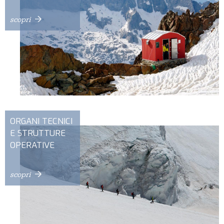
scopri
ORGANI TECNICI
E STRUTTURE
OPERATIVE
scopri