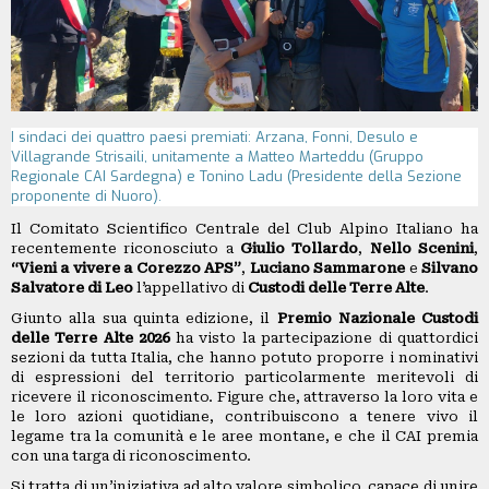
GRUPPI
REGIONALI
ORGANI
TECNICI
E
I sindaci dei quattro paesi premiati: Arzana, Fonni, Desulo e
STRUTTURE
Villagrande Strisaili, unitamente a Matteo Marteddu (Gruppo
OPERATIVE
Regionale CAI Sardegna) e Tonino Ladu (Presidente della Sezione
proponente di Nuoro).
SEDE
Il Comitato Scientifico Centrale del Club Alpino Italiano ha
CENTRALE
recentemente riconosciuto a
Giulio Tollardo
,
Nello Scenini
,
BIBLIOTECA
“Vieni a vivere a Corezzo APS”
,
Luciano Sammarone
e
Silvano
Salvatore di Leo
l’appellativo di
Custodi delle Terre Alte
.
CINETECA
Giunto alla sua quinta edizione, il
Premio Nazionale Custodi
delle Terre Alte 2026
ha visto la partecipazione di quattordici
sezioni da tutta Italia, che hanno potuto proporre i nominativi
BACHECA
di espressioni del territorio particolarmente meritevoli di
ricevere il riconoscimento. Figure che, attraverso la loro vita e
INSERZIONI
le loro azioni quotidiane, contribuiscono a tenere vivo il
legame tra la comunità e le aree montane, e che il CAI premia
PUBBLICITARIE
con una targa di riconoscimento.
PUBBLIREDAZIONALI
Si tratta di un’iniziativa ad alto valore simbolico, capace di unire