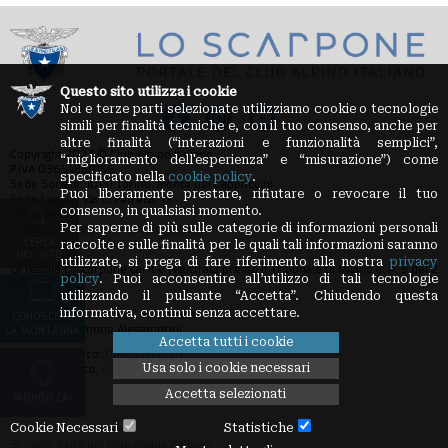
Questo sito utilizza i cookie
Noi e terze parti selezionate utilizziamo cookie o tecnologie
simili per finalità tecniche e, con il tuo consenso, anche per
altre finalità (“interazioni e funzionalità semplici”,
Copyright 2023 © Club Alpino Italiano
“miglioramento dell'esperienza” e “misurazione”) come
P.IVA 03654880156
specificato nella
cookie policy
.
Sede Sociale: 10131 Torino, Monte dei Cappuccini
Puoi liberamente prestare, rifiutare o revocare il tuo
Sede Legale: Via E. Petrella, 19
consenso, in qualsiasi momento.
20124 Milano
Per saperne di più sulle categorie di informazioni personali
Contatti:
loscarpone.redazione@cai.it
CERCA
Privacy Policy
-
Cookie Policy
raccolte e sulle finalità per le quali tali informazioni saranno
NEL SITO
utilizzate, si prega di fare riferimento alla nostra
privacy
La testata Loscarpone.cai.it è registrata presso il Tribunale di Milano al n. 9 del 2
policy
. Puoi acconsentire all’utilizzo di tali tecnologie
gennaio 2012
utilizzando il pulsante “Accetta”. Chiudendo questa
informativa, continui senza accettare.
Direttore Responsabile: Guido Sassi
CONOSCERE
Redazione: Simone Alessandrini
LA MONTAGNA
Accetta tutti i cookie
Progetto tecnico:
ObjectWeb Srl
Usa solo i cookie necessari
Progetto grafico:
Condivisa Srl
Accetta selezionati
MONDO CAI
Cookie Necessari
Statistiche
visita il sito del Club Alpino Italiano