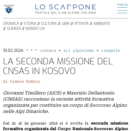
ATTIVITÀ
menù
di
HOME
ESCURSIONISMO
CRONACA
ALPINISMO
CRONACA
STORIA
CULTURA
LIBRI
ATTIVITÀ
AMBIENTE
STORIA
ARRAMPICATA
SCIENZA
MONDO CAI
CULTURA
FERRATE
BICICLETTA
LIBRI
SPELEOLOGIA
- - -
AMBIENTE
10.02.2024
cronaca
sci alpinismo
ciaspole
SCI
SCIENZA
LA SECONDA MISSIONE DEL
ALPINISMO
ITINERARI
CNSAS IN KOSOVO
CIASPOLE
PODCAST
CASCATE
di Simone Bobbio
VIDEO
TORRENTISMO
Giovanni Timillero (AICS) e Maurizio Dellantonio
IL
(CNSAS) raccontano la recente attività formativa
organizzata per costituire un corpo di Soccorso Alpino
MONDO
nelle Alpi Dinariche.
CAI
Dal 25 al 29 gennaio 2024 si è svolta la
SEZIONI
seconda missione
formativa organizzata dal Corpo Nazionale Soccorso Alpino