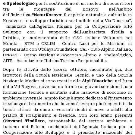
GRUPPI
e Speleologico
per la costituzione di un nucleo di soccorritori
REGIONALI
tra le montagne del Kosovo nell’ambito
dell’iniziativa
“NaturKosovo
: il capitale naturale e culturale in
ORGANI
Kosovo e lo sviluppo turistico sostenibile della Via Dinarica”,
TECNICI
finanziata dall’Agenzia Italiana per la Cooperazione allo
Sviluppo con il supporto dell’Ambasciata d'Italia a
E
Pristina, e implementata dalle OSC italiane Volontari nel
STRUTTURE
Mondo - RTM e CELIM - Centro Laici per le Missioni, in
OPERATIVE
partenariato con Utalaya Foundation, CAI - Club Alpino Italiano,
CNSAS - Corpo Nazionale Soccorso Alpino e Speleologico,
SEDE
AITR - Associazione Italiana Turismo Responsabile.
CENTRALE
Dopo le attività dello scorso ottobre, raccontate qui, due
BIBLIOTECA
istruttori della Scuola Nazionale Tecnici e uno della Scuola
Nazionale Medica si sono recati nelle
Alpi Dinariche
, nell’area
CINETECA
della Val Rugova, dove hanno fornito ai giovani selezionati una
formazione tecnica e sanitaria sulle manovre di soccorso in
ambiente invernale. Ampio focus è stato dedicato all’intervento
BACHECA
in valanga dal momento che la zona è sempre più frequentata da
turisti attirati da cime e versanti ricchi di neve e adatti alla
INSERZIONI
pratica di scialpinismo e freeride. Con loro erano presenti
PUBBLICITARIE
Giovanni Timillero
, responsabile del settore ambiente e
turismo nei Balcani occidentali dell’Agenzia Italiana per la
PUBBLIREDAZIONALI
Cooperazione allo Sviluppo e il presidente nazionale del