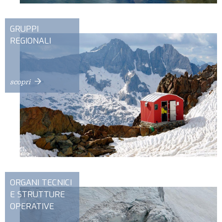
GRUPPI
REGIONALI
scopri
ORGANI TECNICI
E STRUTTURE
OPERATIVE