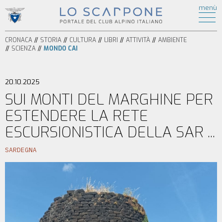
ATTIVITÀ
menù
di
HOME
ESCURSIONISMO
CRONACA
ALPINISMO
CRONACA
STORIA
CULTURA
LIBRI
ATTIVITÀ
AMBIENTE
STORIA
ARRAMPICATA
SCIENZA
MONDO CAI
CULTURA
FERRATE
BICICLETTA
LIBRI
SPELEOLOGIA
20.10.2025
AMBIENTE
SCI
SUI MONTI DEL MARGHINE PER
SCIENZA
ALPINISMO
ESTENDERE LA RETE
ITINERARI
CIASPOLE
PODCAST
ESCURSIONISTICA DELLA SAR ...
CASCATE
VIDEO
TORRENTISMO
SARDEGNA
IL
MONDO
CAI
SEZIONI