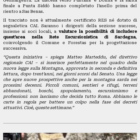
Gennargentu. La discesa verso Funtana ‘e Donna e la salita
finale a Punta Siddò hanno completato l’anello prima del
rientro a Sas Benas.
Il tracciato non è attualmente certificato RES né dotato di
segnaletica CAI. Saranno i dirigenti della sezione nuorese,
insieme ai soci locali, a
valutare la possibilità di includere
quest’area nella Rete Escursionistica di Sardegna
,
coinvolgendo il Comune e Forestas per la progettazione
successiva.
“Questa iniziativa – spiega Matteo Marteddu, del direttivo
regionale CAI – si inserisce perfettamente nel quadro della
nuova legge sulla Montagna, approvata in seconda e definitiva
lettura, dopo trent’anni, nei giorni scorsi dal Senato. Una legge
che apre nuove prospettive anche per la montagna sarda nei
prossimi decenni. Piccoli comuni, sentieri e rifugi, terreni
abbandonati, boschi, spopolamento, escursionismo e
professioni: non lasciamo che decida tutto Roma. Abbiamo le
carte in regola per battere un colpo nella fase dei decreti
attuativi. Cioè, queste settimane.”