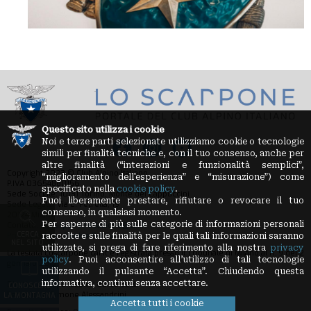
Questo sito utilizza i cookie
Noi e terze parti selezionate utilizziamo cookie o tecnologie
simili per finalità tecniche e, con il tuo consenso, anche per
altre finalità (“interazioni e funzionalità semplici”,
Copyright 2023 © Club Alpino Italiano
“miglioramento dell'esperienza” e “misurazione”) come
P.IVA 03654880156
specificato nella
cookie policy
.
Sede Sociale: 10131 Torino, Monte dei Cappuccini
Puoi liberamente prestare, rifiutare o revocare il tuo
Sede Legale: Via E. Petrella, 19
consenso, in qualsiasi momento.
20124 Milano
Per saperne di più sulle categorie di informazioni personali
Contatti:
loscarpone.redazione@cai.it
CERCA
Privacy Policy
-
Cookie Policy
raccolte e sulle finalità per le quali tali informazioni saranno
NEL SITO
utilizzate, si prega di fare riferimento alla nostra
privacy
La testata Loscarpone.cai.it è registrata presso il Tribunale di Milano al n. 9 del 2
policy
. Puoi acconsentire all’utilizzo di tali tecnologie
gennaio 2012
utilizzando il pulsante “Accetta”. Chiudendo questa
informativa, continui senza accettare.
Direttore Responsabile: Guido Sassi
CONOSCERE
Redazione: Simone Alessandrini
LA MONTAGNA
Accetta tutti i cookie