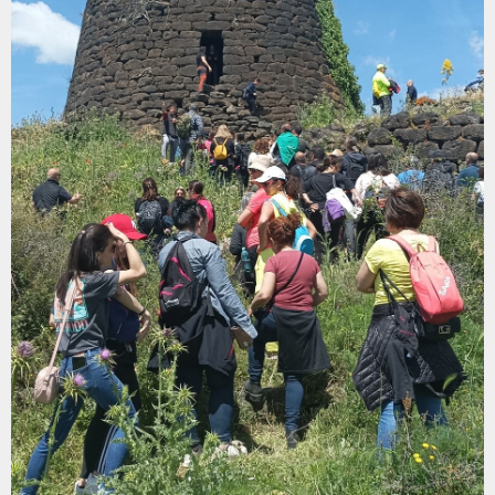
GRUPPI
REGIONALI
ORGANI
TECNICI
E
STRUTTURE
OPERATIVE
SEDE
CENTRALE
BIBLIOTECA
CINETECA
BACHECA
INSERZIONI
PUBBLICITARIE
PUBBLIREDAZIONALI