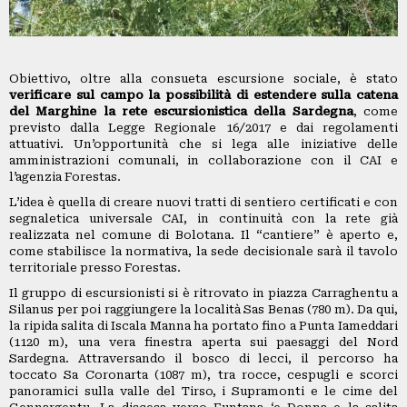
PICCOLI
ANNUNCI
Obiettivo, oltre alla consueta escursione sociale, è stato
verificare sul campo la possibilità di estendere sulla catena
del Marghine la rete escursionistica della Sardegna
, come
previsto dalla Legge Regionale 16/2017 e dai regolamenti
attuativi. Un’opportunità che si lega alle iniziative delle
amministrazioni comunali, in collaborazione con il CAI e
l’agenzia Forestas.
L’idea è quella di creare nuovi tratti di sentiero certificati e con
segnaletica universale CAI, in continuità con la rete già
realizzata nel comune di Bolotana. Il “cantiere” è aperto e,
come stabilisce la normativa, la sede decisionale sarà il tavolo
territoriale presso Forestas.
Il gruppo di escursionisti si è ritrovato in piazza Carraghentu a
Silanus per poi raggiungere la località Sas Benas (780 m). Da qui,
la ripida salita di Iscala Manna ha portato fino a Punta Iameddari
(1120 m), una vera finestra aperta sui paesaggi del Nord
Sardegna. Attraversando il bosco di lecci, il percorso ha
toccato Sa Coronarta (1087 m), tra rocce, cespugli e scorci
panoramici sulla valle del Tirso, i Supramonti e le cime del