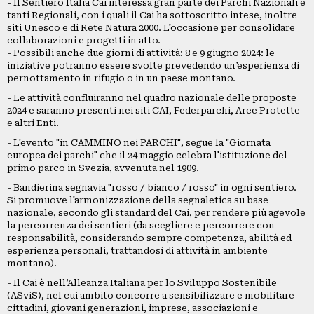
- Il Sentiero Italia Cai interessa gran parte dei Parchi Nazionali e
tanti Regionali, con i quali il Cai ha sottoscritto intese, inoltre
siti Unesco e di Rete Natura 2000. L'occasione per consolidare
collaborazioni e progetti in atto.
- Possibili anche due giorni di attività: 8 e 9 giugno 2024: le
iniziative potranno essere svolte prevedendo un’esperienza di
pernottamento in rifugio o in un paese montano.
- Le attività confluiranno nel quadro nazionale delle proposte
2024 e saranno presenti nei siti CAI, Federparchi, Aree Protette
e altri Enti.
- L'evento "in CAMMINO nei PARCHI", segue la "Giornata
europea dei parchi" che il 24 maggio celebra l'istituzione del
primo parco in Svezia, avvenuta nel 1909.
- Bandierina segnavia "rosso / bianco / rosso" in ogni sentiero.
Si promuove l'armonizzazione della segnaletica su base
nazionale, secondo gli standard del Cai, per rendere più agevole
la percorrenza dei sentieri (da scegliere e percorrere con
responsabilità, considerando sempre competenza, abilità ed
esperienza personali, trattandosi di attività in ambiente
montano).
- Il Cai è nell’Alleanza Italiana per lo Sviluppo Sostenibile
(ASviS), nel cui ambito concorre a sensibilizzare e mobilitare
cittadini, giovani generazioni, imprese, associazioni e