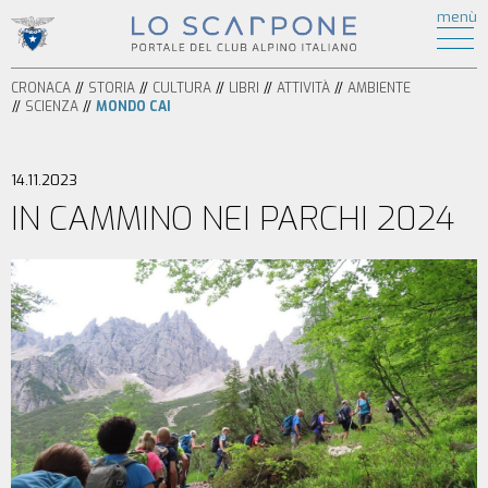
ATTIVITÀ
menù
di
HOME
ESCURSIONISMO
CRONACA
ALPINISMO
CRONACA
STORIA
CULTURA
LIBRI
ATTIVITÀ
AMBIENTE
STORIA
ARRAMPICATA
SCIENZA
MONDO CAI
CULTURA
FERRATE
BICICLETTA
LIBRI
SPELEOLOGIA
14.11.2023
AMBIENTE
SCI
IN CAMMINO NEI PARCHI 2024
SCIENZA
ALPINISMO
ITINERARI
CIASPOLE
PODCAST
CASCATE
VIDEO
TORRENTISMO
IL
MONDO
CAI
SEZIONI