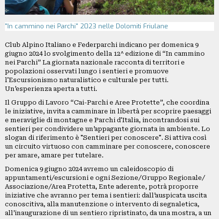
GRUPPI
REGIONALI
"In cammino nei Parchi" 2023 nelle Dolomiti Friulane
ORGANI
TECNICI
Club Alpino Italiano e Federparchi indicano per domenica 9
E
giugno 2024 lo svolgimento della 12^ edizione di “In cammino
nei Parchi” La giornata nazionale racconta di territori e
STRUTTURE
popolazioni osservati lungo i sentieri e promuove
OPERATIVE
l'Escursionismo naturalistico e culturale per tutti.
Un’esperienza aperta a tutti.
SEDE
Il Gruppo di Lavoro “Cai-Parchi e Aree Protette”, che coordina
CENTRALE
le iniziative, invita a camminare in libertà per scoprire paesaggi
BIBLIOTECA
e meraviglie di montagne e Parchi d'Italia, incontrandosi sui
sentieri per condividere un’appagante giornata in ambiente. Lo
CINETECA
slogan di riferimento è "Sentieri per conoscere". Si attiva così
un circuito virtuoso con camminare per conoscere, conoscere
per amare, amare per tutelare.
BACHECA
Domenica 9 giugno 2024 avremo un caleidoscopio di
appuntamenti/escursioni e ogni Sezione/Gruppo Regionale/
INSERZIONI
Associazione/Area Protetta, Ente aderente, potrà proporre
iniziative che avranno per tema i sentieri: dall’auspicata uscita
PUBBLICITARIE
conoscitiva, alla manutenzione o intervento di segnaletica,
PUBBLIREDAZIONALI
all’inaugurazione di un sentiero ripristinato, da una mostra, a un