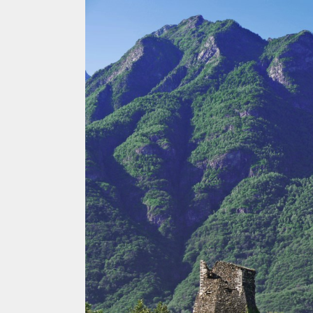
FERRATE
AMBIENTE
BICICLETTA
SPELEOLOGIA
SCIENZA
SCI
ITINERARI
ALPINISMO
CIASPOLE
PODCAST
CASCATE
VIDEO
TORRENTISMO
IL
MONDO