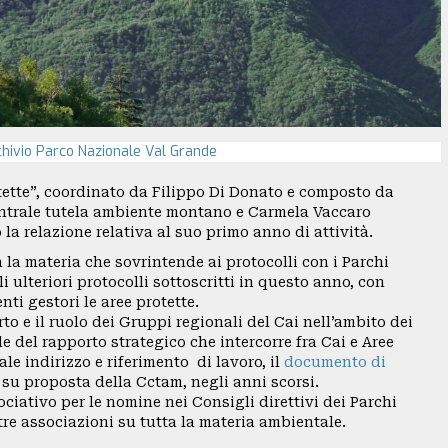
hivio Parco Nazionale Val Grande
otette”, coordinato da Filippo Di Donato e composto da
ntrale tutela ambiente montano e Carmela Vaccaro
la relazione relativa al suo primo anno di attività.
a la materia che sovrintende ai protocolli con i Parchi
 ulteriori protocolli sottoscritti in questo anno, con
nti gestori le aree protette.
rto e il ruolo dei Gruppi regionali del Cai nell’ambito dei
e del rapporto strategico che intercorre fra Cai e Aree
ale indirizzo e riferimento di lavoro, il
documento di
su proposta della Cctam, negli anni scorsi.
ssociativo per le nomine nei Consigli direttivi dei Parchi
tre associazioni su tutta la materia ambientale.