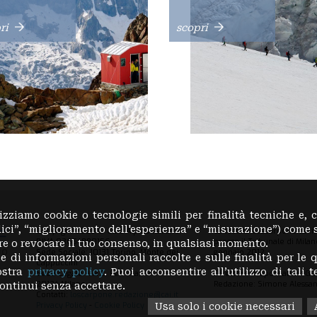
ri
scopri
lizziamo cookie o tecnologie simili per finalità tecniche e, 
lici”, “miglioramento dell'esperienza” e “misurazione”) come 
Copyright 2023 © Club Alpino Italiano
La testata Loscarpone.cai.it
P.IVA 03654880156
presso il Tribunale di Milano
are o revocare il tuo consenso, in qualsiasi momento.
Sede Sociale: 10131 Torino, Monte dei
gennaio 2012
e di informazioni personali raccolte e sulle finalità per le q
Cappuccini
nostra
privacy policy
. Puoi acconsentire all’utilizzo di tali 
Sede Legale: Via E. Petrella, 19
Direttore Responsabile: Gu
20124 Milano
Redazione: Simone Alessan
ontinui senza accettare.
Contatti:
loscarpone.redazione@cai.it
Privacy Policy
-
Cookie Policy
Usa solo i cookie necessari