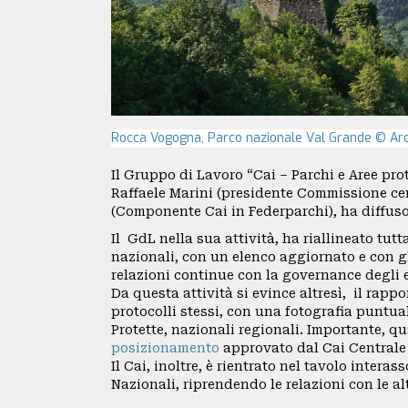
CAI
SEZIONI
Rocca Vogogna, Parco nazionale Val Grande © Arc
GRUPPI
REGIONALI
Il Gruppo di Lavoro “Cai – Parchi e Aree pr
Raffaele Marini (presidente Commissione ce
(Componente Cai in Federparchi), ha diffuso 
ORGANI
Il GdL nella sua attività, ha riallineato tutt
nazionali, con un elenco aggiornato e con gli
TECNICI
relazioni continue con la governance degli e
Da questa attività si evince altresì, il rappo
E
protocolli stessi, con una fotografia puntual
Protette, nazionali regionali. Importante, qu
STRUTTURE
posizionamento
approvato dal Cai Centrale 
Il Cai, inoltre, è rientrato nel tavolo intera
OPERATIVE
Nazionali, riprendendo le relazioni con le al