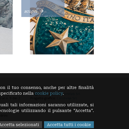
scopri
con il tuo consenso, anche per altre finalità
specificato nella
cookie policy
.
 è registrata
Progetto tecnico:
ObjectWeb Srl
 al n. 9 del 2
Progetto grafico:
Condivisa Srl
uali tali informazioni saranno utilizzate, si
tecnologie utilizzando il pulsante “Accetta”.
ido Sassi
drini
visita il sito del Club Alpino Italiano
Accetta selezionati
Accetta tutti i cookie