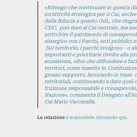
SEDE
«Ritengo che continuare in questa dire
un'attività strategica per il Cai, anc
CENTRALE
della fiducia a questo Gdl,, che ringr
CDC, può dare al Cai centrale, ma anche
BACHECA
arricchire il patrimonio di consapevo
BIBLIOTECA
sinergico con i Parchi, enti pubblici
Sul territorio, i parchi svolgono - o a
CINETECA
importanti e prioritarie rivolte alla p
ecosistemi, oltre che diffondere e fac
INSERZIONI
territori, come inserito in Costituzion
grosso supporto, lavorando in team co
PUBBLICITARIE
territoriali, continuando a dare quel 
fruizione responsabile e consapevole, d
PUBBLIREDAZIONALI
Nazione», commenta il Delegato all'Am
Cai Mario Vaccarella.
PICCOLI
La relazione
è scaricabile cliccando qui.
ANNUNCI