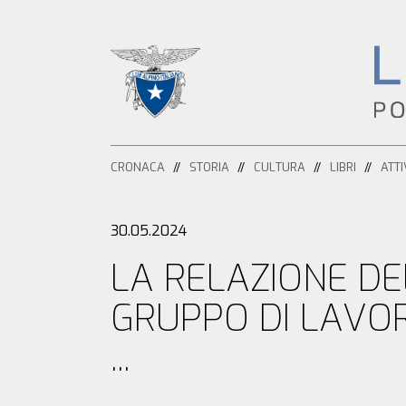
HOME
CRONACA
STORIA
CULTURA
LIBRI
ATTI
CRONACA
ATTIVITÀ
30.05.2024
LA RELAZIONE DE
ESCURSIONISMO
STORIA
GRUPPO DI LAVOR
ALPINISMO
CULTURA
...
ARRAMPICATA
LIBRI