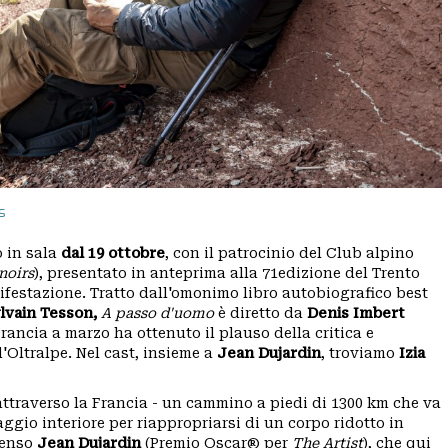
s
o in sala
dal 19 ottobre
, con il patrocinio del Club alpino
noirs
), presentato in anteprima alla 71edizione del Trento
ifestazione. Tratto dall'omonimo libro autobiografico best
lvain Tesson,
A passo d'uomo
è diretto da
Denis Imbert
 Francia a marzo ha ottenuto il plauso della critica e
'Oltralpe. Nel cast, insieme a
Jean Dujardin
, troviamo
Izia
ttraverso la Francia - un cammino a piedi di 1300 km che va
gio interiore per riappropriarsi di un corpo ridotto in
ntenso
Jean Dujardin
(Premio Oscar® per
The Artist
), che qui