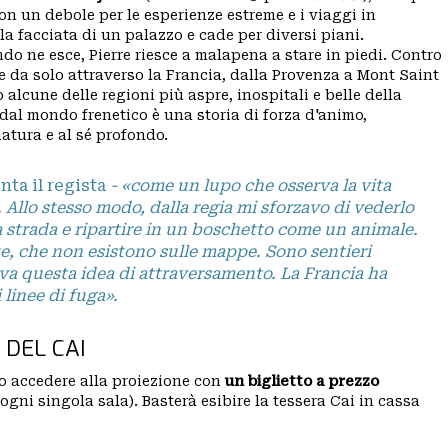
 con un debole per le esperienze estreme e i viaggi in
lla facciata di un palazzo e cade per diversi piani.
do ne esce, Pierre riesce a malapena a stare in piedi. Contro
one da solo attraverso la Francia, dalla Provenza a Mont Saint
 alcune delle regioni più aspre, inospitali e belle della
 dal mondo frenetico è una storia di forza d'animo,
natura e al sé profondo.
ta il regista
- «come un lupo che osserva la vita
Allo stesso modo, dalla regia mi sforzavo di vederlo
a strada e ripartire in un boschetto come un animale.
ate, che non esistono sulle mappe. Sono sentieri
eva questa idea di attraversamento. La Francia ha
 linee di fuga».
 DEL CAI
no accedere alla proiezione con
un biglietto a prezzo
 ogni singola sala). Basterà esibire la tessera Cai in cassa