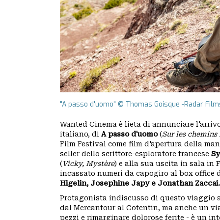
CAI
SEZIONI
GRUPPI
REGIONALI
"A passo d'uomo" © Thomas Goisque -Radar Film
ORGANI
Wanted Cinema è lieta di annunciare l'arriv
italiano, di
A passo d'uomo
(
Sur les chemins 
TECNICI
Film Festival come film d'apertura della man
seller dello scrittore-esploratore francese
Sy
E
(
Vicky, Mystère
) e alla sua uscita in sala in
incassato numeri da capogiro al box office d
STRUTTURE
Higelin, Josephine Japy e Jonathan Zaccai.
Protagonista indiscusso di questo viaggio a
OPERATIVE
dal Mercantour al Cotentin, ma anche un viag
pezzi e rimarginare dolorose ferite - è un i