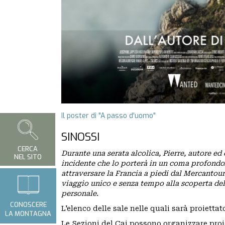
Il poster di "A passo d'uomo"
SINOSSI
CERCA
Durante una serata alcolica, Pierre, autore ed 
NEL SITO
incidente che lo porterà in un coma profondo. 
attraversare la Francia a piedi dal Mercantour
viaggio unico e senza tempo alla scoperta dell
personale.
CONOSCERE
L'elenco delle sale nelle quali sarà proiettato
LA MONTAGNA
Le Sezioni del Cai possono organizzare pro