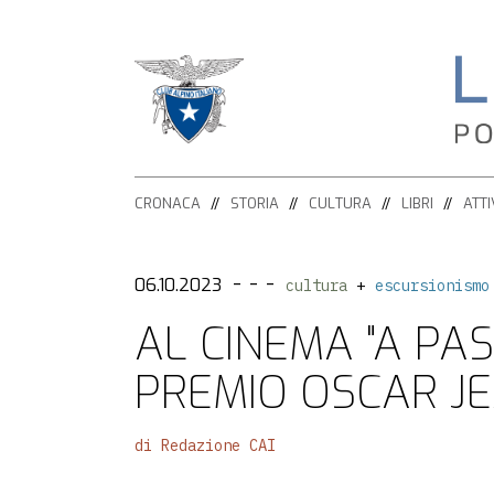
HOME
CRONACA
STORIA
CULTURA
LIBRI
ATTI
CRONACA
ATTIVITÀ
- - -
06.10.2023
cultura
escursionismo
AL CINEMA "A PAS
ESCURSIONISMO
STORIA
PREMIO OSCAR J
ALPINISMO
CULTURA
ARRAMPICATA
di Redazione CAI
LIBRI