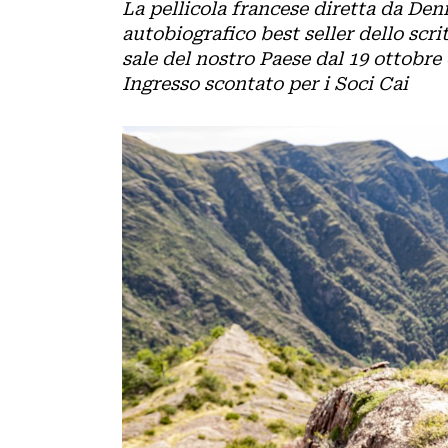
FERRATE
La pellicola francese diretta da Den
autobiografico best seller dello scri
AMBIENTE
BICICLETTA
sale del nostro Paese dal 19 ottobre 
Ingresso scontato per i Soci Cai
SPELEOLOGIA
SCIENZA
SCI
ITINERARI
ALPINISMO
CIASPOLE
PODCAST
CASCATE
VIDEO
TORRENTISMO
IL
MONDO