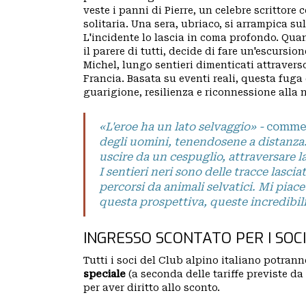
veste i panni di Pierre, un celebre scrittore
SEDE
solitaria. Una sera, ubriaco, si arrampica su
L'incidente lo lascia in coma profondo. Quan
CENTRALE
il parere di tutti, decide di fare un'escursi
Michel, lungo sentieri dimenticati attraverso
BACHECA
BIBLIOTECA
Francia. Basata su eventi reali, questa fuga
guarigione, resilienza e riconnessione alla 
CINETECA
«L'eroe ha un lato selvaggio» -
commen
degli uomini, tenendosene a distanza. 
INSERZIONI
uscire da un cespuglio, attraversare l
PUBBLICITARIE
I sentieri neri sono delle tracce lasci
percorsi da animali selvatici. Mi piac
questa prospettiva, queste incredibili
PUBBLIREDAZIONALI
INGRESSO SCONTATO PER I SOCI
PICCOLI
Tutti i soci del Club alpino italiano potran
speciale
(a seconda delle tariffe previste da
per aver diritto allo sconto.
ANNUNCI