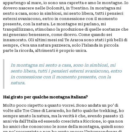
appartengo al mare, io sono una capretta e amo le montagne. Io
dovevo nascere nelle Dolomiti, in Trentino. In montagna mi
sento a casa, sono in simbiosi, mi sento libera, tutti i pensieri
esterni svaniscono, entro in connessione con il momento
presente, con la natura. Le montagne mi parlano, mi
tranquillizzano, stimolano la produzione di quelle sostanze che
mi generano benessere, come dicevo. Come quando sei
innamorato. Gli ultimi mesi sul Te Araroa sono stati i più belli di
sempre, c’era una natura pazzesca, solo l’Islanda in piccola
parte la ricorda, altrimenti è proprio unica.
In montagna mi sento a casa, sono in simbiosi, mi
sento libera, tutti i pensieri esterni svaniscono, entro
in connessione con il momento presente, con la
natura.
Hai girato per qualche montagna italiana?
Molto poco rispetto a quanto vorrei. Sono andata un po’ di
volte alle Tre Cime di Lavaredo, ho fatto qualche trekking, ho
sempre amato la natura, ma la verità è che, avendo passato 13
anni via dall’Italia ed essendo cresciuta a Riccione, io qua non
ho amici che conoscono le zone della montagna, quindi sono
un po’ scoraggiata e non ho avuto ancora l’intraprendenza di