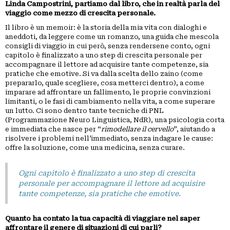
Linda Campostrini, partiamo dal libro, che in realtà parla del
viaggio come mezzo di crescita personale.
Il libro è un memoir: è la storia della mia vita con dialoghi e
aneddoti, da leggere come un romanzo, una guida che mescola
consigli di viaggio in cui però, senza rendersene conto, ogni
capitolo è finalizzato a uno step di crescita personale per
accompagnare il lettore ad acquisire tante competenze, sia
pratiche che emotive. Si va dalla scelta dello zaino (come
prepararlo, quale scegliere, cosa metterci dentro), a come
imparare ad affrontare un fallimento, le proprie convinzioni
limitanti, o le fasi di cambiamento nella vita, a come superare
un lutto. Ci sono dentro tante tecniche di PNL
(Programmazione Neuro Linguistica, NdR), una psicologia corta
e immediata che nasce per “
rimodellare il cervello
”, aiutando a
risolvere i problemi nell’immediato, senza indagare le cause:
offre la soluzione, come una medicina, senza curare.
Ogni capitolo è finalizzato a uno step di crescita
personale per accompagnare il lettore ad acquisire
tante competenze, sia pratiche che emotive.
Quanto ha contato la tua capacità di viaggiare nel saper
affrontare il genere di situazioni di cui parli?