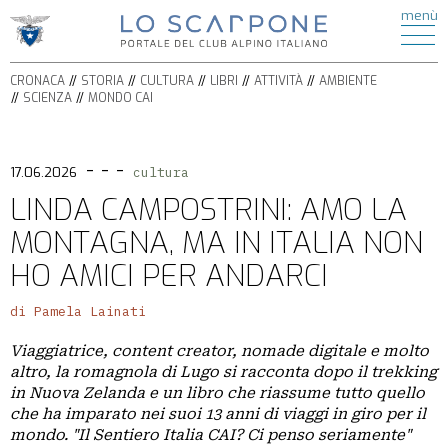
ATTIVITÀ
menù
di
HOME
ESCURSIONISMO
CRONACA
ALPINISMO
CRONACA
STORIA
CULTURA
LIBRI
ATTIVITÀ
AMBIENTE
STORIA
ARRAMPICATA
SCIENZA
MONDO CAI
CULTURA
FERRATE
BICICLETTA
LIBRI
SPELEOLOGIA
- - -
AMBIENTE
17.06.2026
cultura
SCI
SCIENZA
LINDA CAMPOSTRINI: AMO LA
ALPINISMO
ITINERARI
MONTAGNA, MA IN ITALIA NON
CIASPOLE
PODCAST
CASCATE
HO AMICI PER ANDARCI
VIDEO
TORRENTISMO
di Pamela Lainati
IL
Viaggiatrice, content creator, nomade digitale e molto
MONDO
altro, la romagnola di Lugo si racconta dopo il trekking
CAI
in Nuova Zelanda e un libro che riassume tutto quello
che ha imparato nei suoi 13 anni di viaggi in giro per il
SEZIONI
mondo. "Il Sentiero Italia CAI? Ci penso seriamente"