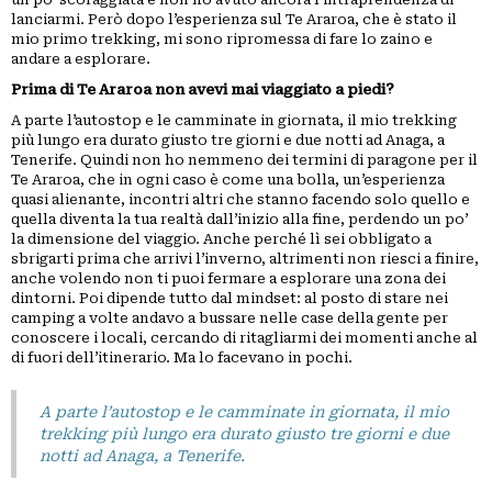
lanciarmi. Però dopo l’esperienza sul Te Araroa, che è stato il
mio primo trekking, mi sono ripromessa di fare lo zaino e
andare a esplorare.
Prima di Te Araroa non avevi mai viaggiato a piedi?
A parte l’autostop e le camminate in giornata, il mio trekking
più lungo era durato giusto tre giorni e due notti ad Anaga, a
Tenerife. Quindi non ho nemmeno dei termini di paragone per il
Te Araroa, che in ogni caso è come una bolla, un’esperienza
quasi alienante, incontri altri che stanno facendo solo quello e
quella diventa la tua realtà dall’inizio alla fine, perdendo un po’
la dimensione del viaggio. Anche perché lì sei obbligato a
sbrigarti prima che arrivi l’inverno, altrimenti non riesci a finire,
anche volendo non ti puoi fermare a esplorare una zona dei
dintorni. Poi dipende tutto dal mindset: al posto di stare nei
camping a volte andavo a bussare nelle case della gente per
conoscere i locali, cercando di ritagliarmi dei momenti anche al
di fuori dell’itinerario. Ma lo facevano in pochi.
A parte l’autostop e le camminate in giornata, il mio
trekking più lungo era durato giusto tre giorni e due
notti ad Anaga, a Tenerife.