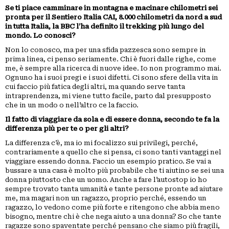
Se ti piace camminare in montagna e macinare chilometri sei
pronta per il Sentiero Italia CAI, 8.000 chilometri da nord a sud
in tutta Italia, la BBC l’ha definito il trekking più lungo del
mondo. Lo conosci?
Non lo conosco, ma per una sfida pazzesca sono sempre in
prima linea, ci penso seriamente. Chi è fuori dalle righe, come
me, è sempre alla ricerca di nuove idee. Io non programmo mai.
Ognuno ha i suoi pregi e i suoi difetti. Ci sono sfere della vita in
cui faccio più fatica degli altri, ma quando serve tanta
intraprendenza, mi viene tutto facile, parto dal presupposto
che in un modo o nell’altro ce la faccio.
Il fatto di viaggiare da sola e di essere donna, secondo te fa la
differenza più per te o per gli altri?
La differenza c’è, ma io mi focalizzo sui privilegi, perché,
contrariamente a quello che si pensa, ci sono tanti vantaggi nel
viaggiare essendo donna. Faccio un esempio pratico. Se vai a
bussare a una casa è molto più probabile che ti aiutino se sei una
donna piuttosto che un uomo. Anche a fare l’autostop io ho
sempre trovato tanta umanità e tante persone pronte ad aiutare
me, ma magari non un ragazzo, proprio perché, essendo un
ragazzo, lo vedono come più forte e ritengono che abbia meno
bisogno, mentre chi è che nega aiuto a una donna? So che tante
ragazze sono spaventate perché pensano che siamo più fragili,