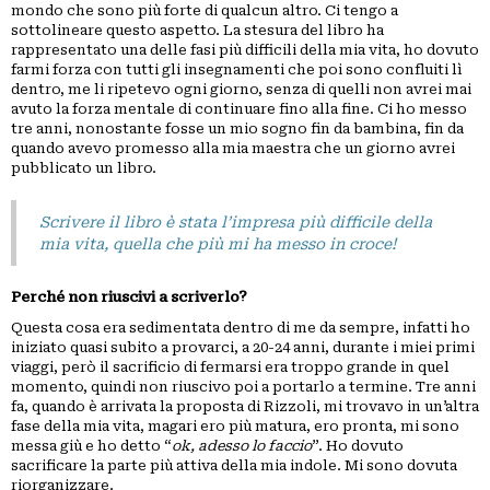
mondo che sono più forte di qualcun altro. Ci tengo a
sottolineare questo aspetto. La stesura del libro ha
rappresentato una delle fasi più difficili della mia vita, ho dovuto
farmi forza con tutti gli insegnamenti che poi sono confluiti lì
dentro, me li ripetevo ogni giorno, senza di quelli non avrei mai
avuto la forza mentale di continuare fino alla fine. Ci ho messo
tre anni, nonostante fosse un mio sogno fin da bambina, fin da
quando avevo promesso alla mia maestra che un giorno avrei
pubblicato un libro.
Scrivere il libro è stata l’impresa più difficile della
mia vita, quella che più mi ha messo in croce!
Perché non riuscivi a scriverlo?
Questa cosa era sedimentata dentro di me da sempre, infatti ho
iniziato quasi subito a provarci, a 20-24 anni, durante i miei primi
viaggi, però il sacrificio di fermarsi era troppo grande in quel
momento, quindi non riuscivo poi a portarlo a termine. Tre anni
fa, quando è arrivata la proposta di Rizzoli, mi trovavo in un’altra
fase della mia vita, magari ero più matura, ero pronta, mi sono
messa giù e ho detto “
ok, adesso lo faccio
”. Ho dovuto
sacrificare la parte più attiva della mia indole. Mi sono dovuta
riorganizzare.