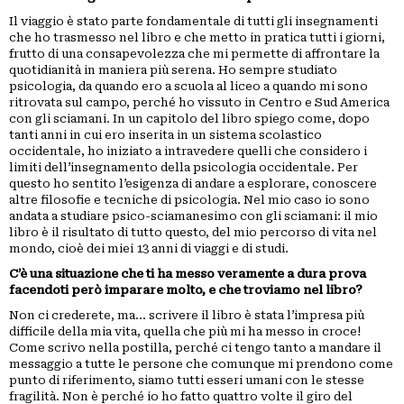
Il viaggio è stato parte fondamentale di tutti gli insegnamenti
che ho trasmesso nel libro e che metto in pratica tutti i giorni,
frutto di una consapevolezza che mi permette di affrontare la
quotidianità in maniera più serena. Ho sempre studiato
psicologia, da quando ero a scuola al liceo a quando mi sono
ritrovata sul campo, perché ho vissuto in Centro e Sud America
con gli sciamani. In un capitolo del libro spiego come, dopo
tanti anni in cui ero inserita in un sistema scolastico
occidentale, ho iniziato a intravedere quelli che considero i
limiti dell’insegnamento della psicologia occidentale. Per
questo ho sentito l’esigenza di andare a esplorare, conoscere
altre filosofie e tecniche di psicologia. Nel mio caso io sono
andata a studiare psico-sciamanesimo con gli sciamani: il mio
libro è il risultato di tutto questo, del mio percorso di vita nel
mondo, cioè dei miei 13 anni di viaggi e di studi.
C’è una situazione che ti ha messo veramente a dura prova
facendoti però imparare molto, e che troviamo nel libro?
Non ci crederete, ma… scrivere il libro è stata l’impresa più
difficile della mia vita, quella che più mi ha messo in croce!
Come scrivo nella postilla, perché ci tengo tanto a mandare il
messaggio a tutte le persone che comunque mi prendono come
punto di riferimento, siamo tutti esseri umani con le stesse
fragilità. Non è perché io ho fatto quattro volte il giro del