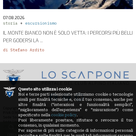
07.08.2026
storia
escursionismo
IL MONTE BIANCO NON È SOLO VETTA: I PERCORSI PIÙ BELLI
PER GODERSI LA ...
di Stefano Ardito
Questo sito utilizza i cookie
Noi e terze parti selezionate utilizziamo cookie o tecnologie
simili per finalità tecniche e, con il tuo consenso, anche per
altre finalità (“interazioni e funzionalità semplici”,
Copyright 2023 © Club Alpino Italiano
“miglioramento dell'esperienza” e “misurazione”) come
P.IVA 03654880156
specificato nella
cookie policy
.
Sede Sociale: 10131 Torino, Monte dei Cappuccini
Puoi liberamente prestare, rifiutare o revocare il tuo
Sede Legale: Via E. Petrella, 19
consenso, in qualsiasi momento.
20124 Milano
Per saperne di più sulle categorie di informazioni personali
Contatti:
loscarpone.redazione@cai.it
CERCA
Privacy Policy
-
Cookie Policy
raccolte e sulle finalità per le quali tali informazioni saranno