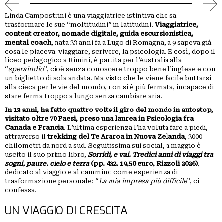
PICCOLI
Linda Campostrini è una viaggiatrice istintiva che sa
ANNUNCI
trasformare le sue “moltitudini” in latitudini.
Viaggiatrice,
content creator, nomade digitale, guida escursionistica,
mental coach
, nata 33 anni fa a Lugo di Romagna, a 9 sapeva già
cosa le piaceva: viaggiare, scrivere, la psicologia. E così, dopo il
liceo pedagogico a Rimini, è partita per l’Australia alla
“
speraindio
”, cioè senza conoscere troppo bene l’inglese e con
un biglietto di sola andata. Ma visto che le viene facile buttarsi
alla cieca per le vie del mondo, non si è più fermata, incapace di
stare ferma troppo a lungo senza cambiare aria.
In 13 anni, ha fatto quattro volte il giro del mondo in autostop,
visitato oltre 70 Paesi, preso una laurea in Psicologia fra
Canada e Francia
. L’ultima esperienza l’ha voluta fare a piedi,
attraverso il
trekking del Te Araroa in Nuova Zelanda
, 3000
chilometri da nord a sud. Seguitissima sui social, a maggio è
uscito il suo primo libro,
Sorridi, e vai. Tredici anni di viaggi tra
sogni, paure, cielo e terra
(pp. 432, 19,50 euro, Rizzoli 2026)
,
dedicato al viaggio e al cammino come esperienza di
trasformazione personale: “
La mia impresa più difficile
”, ci
confessa.
UN VIAGGIO DI CRESCITA