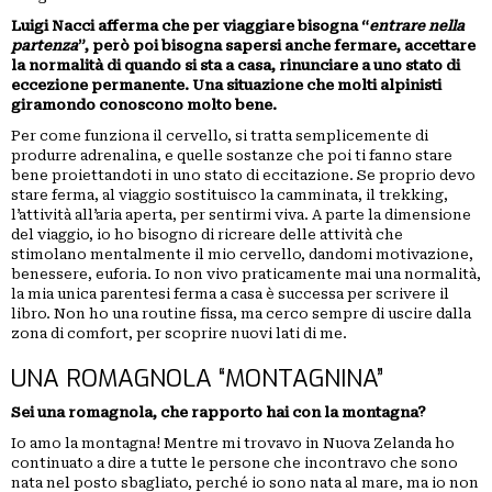
Luigi Nacci afferma che per viaggiare bisogna “
entrare nella
partenza
”, però poi bisogna sapersi anche fermare, accettare
la normalità di quando si sta a casa, rinunciare a uno stato di
eccezione permanente. Una situazione che molti alpinisti
giramondo conoscono molto bene.
Per come funziona il cervello, si tratta semplicemente di
produrre adrenalina, e quelle sostanze che poi ti fanno stare
bene proiettandoti in uno stato di eccitazione. Se proprio devo
stare ferma, al viaggio sostituisco la camminata, il trekking,
l’attività all’aria aperta, per sentirmi viva. A parte la dimensione
del viaggio, io ho bisogno di ricreare delle attività che
stimolano mentalmente il mio cervello, dandomi motivazione,
benessere, euforia. Io non vivo praticamente mai una normalità,
la mia unica parentesi ferma a casa è successa per scrivere il
libro. Non ho una routine fissa, ma cerco sempre di uscire dalla
zona di comfort, per scoprire nuovi lati di me.
UNA ROMAGNOLA “MONTAGNINA”
Sei una romagnola, che rapporto hai con la montagna?
Io amo la montagna! Mentre mi trovavo in Nuova Zelanda ho
continuato a dire a tutte le persone che incontravo che sono
nata nel posto sbagliato, perché io sono nata al mare, ma io non