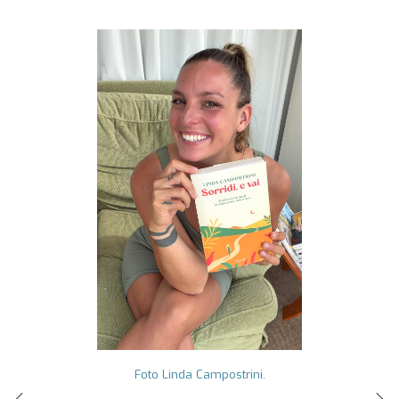
GRUPPI
REGIONALI
ORGANI
TECNICI
E
STRUTTURE
OPERATIVE
SEDE
CENTRALE
BIBLIOTECA
CINETECA
BACHECA
INSERZIONI
PUBBLICITARIE
Foto Linda Campostrini.
PUBBLIREDAZIONALI