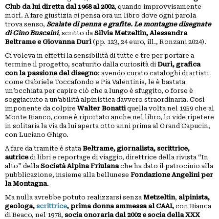
PICCOLI
Club da lui diretta dal 1968 al 2002
, quando improvvisamente
morì. A fare giustizia ci pensa ora un libro dove ogni parola
ANNUNCI
trova senso,
Scalate di penna e grafite. Le montagne disegnate
di Gino Buscaini
, scritto da
Silvia Metzeltin, Alessandra
Beltrame e Giovanna Durì
(pp. 123, 24 euro, ill., Ronzani 2024).
Ci voleva in effetti la sensibilità di tutte e tre per portare a
termine il progetto, scaturito dalla curiosità di
Durì, grafica
con la passione del disegno
: avendo curato cataloghi di artisti
come Gabriele Toccafondo e Pia Valentinis, le è bastata
un’occhiata per capire ciò che a lungo è sfuggito, o forse è
soggiaciuto a un’abilità alpinistica davvero straordinaria. Così
imponente da colpire
Walter Bonatti
quella volta nel 1959 che al
Monte Bianco, come è riportato anche nel libro, lo vide ripetere
in solitaria la via da lui aperta otto anni prima al Grand Capucin,
con Luciano Ghigo.
A fare da tramite è stata
Beltrame, giornalista, scrittrice,
autrice
di libri e reportage di viaggio, direttrice della rivista “In
alto” della
Società Alpina Friulana
che ha dato il patrocinio alla
pubblicazione, insieme alla bellunese
Fondazione Angelini per
la Montagna
.
Ma nulla avrebbe potuto realizzarsi senza
Metzeltin
,
alpinista,
geologa,
scrittrice
, prima donna ammessa al CAAI,
con Bianca
di Beaco, nel 1978,
socia onoraria dal 2002 e socia della XXX