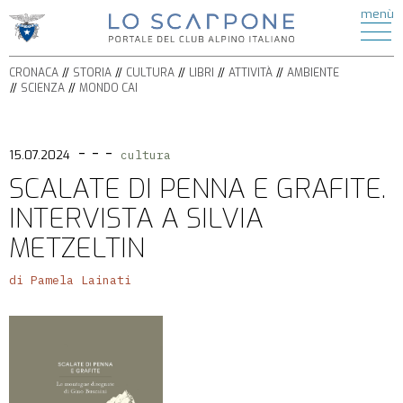
ATTIVITÀ
menù
di
HOME
ESCURSIONISMO
CRONACA
ALPINISMO
CRONACA
STORIA
CULTURA
LIBRI
ATTIVITÀ
AMBIENTE
STORIA
ARRAMPICATA
SCIENZA
MONDO CAI
CULTURA
FERRATE
BICICLETTA
LIBRI
SPELEOLOGIA
- - -
AMBIENTE
15.07.2024
cultura
SCI
SCIENZA
SCALATE DI PENNA E GRAFITE.
ALPINISMO
ITINERARI
INTERVISTA A SILVIA
CIASPOLE
PODCAST
CASCATE
METZELTIN
VIDEO
TORRENTISMO
di Pamela Lainati
IL
MONDO
CAI
SEZIONI