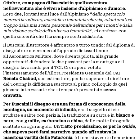
Ottobre
,
compagna di Buscaini in quell’avventura
nell’avventura che è vivere insieme d’alpinismo e d’amore
.
Loro due, lontani anni luce dall’alpinismo “
dello spettacolo
mercantile odierno, maschile o femminile che sia, allontanatosi
troppo dalla mia scelta personale dell’andare per i monti e dalla
mia visione sociale dell’universo femminile
”, ci confessa con
quella sincerità che l’ha sempre contraddistinta.
Il Buscaini illustratore è affrontato a tutto tondo: dal diploma di
disegnatore meccanico all’approdo diciassettenne
all’Aeronautica Militare, dove diventa pilota, alla grande
opportunità di fondere le due passioni per la montagna e il
disegno lavorando per il TCI. Ci era però voluto
l’interessamento dell’allora Presidente Generale del CAI
Renato Chabod
, suo estimatore, per far superare al direttore
del Touring la diffidenza suscitata al primo colloquio da quel
giovane interessante che si era però presentato
senza
cravatta
.
Per Buscaini il disegno era una forma di conoscenza della
montagna, un momento di intimità
, era il suggello di vie
studiate e salite con perizia, la traduzione su carta e in
bianco e
nero
, con
grafite, carboncino o china
, delle molte fotografie
scattate da ogni angolo.
Un tratto precisissimo, se per le
Guide
,
che sapeva però farsi narrativo quando affrontava la
maestosa vastità della Patagonia
: è lì che si avverte l’emozione