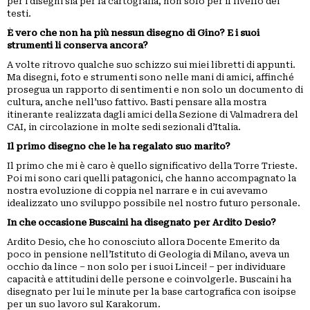
per i disegni sia per la cartografia, non solo per il livello dei
testi.
È vero che non ha più nessun disegno di Gino? E i suoi
strumenti li conserva ancora?
A volte ritrovo qualche suo schizzo sui miei libretti di appunti.
Ma disegni, foto e strumenti sono nelle mani di amici, affinché
prosegua un rapporto di sentimenti e non solo un documento di
cultura, anche nell’uso fattivo. Basti pensare alla mostra
itinerante realizzata dagli amici della Sezione di Valmadrera del
CAI, in circolazione in molte sedi sezionali d’Italia.
Il primo disegno che le ha regalato suo marito?
Il primo che mi è caro è quello significativo della Torre Trieste.
Poi mi sono cari quelli patagonici, che hanno accompagnato la
nostra evoluzione di coppia nel narrare e in cui avevamo
idealizzato uno sviluppo possibile nel nostro futuro personale.
In che occasione Buscaini ha disegnato per Ardito Desio?
Ardito Desio, che ho conosciuto allora Docente Emerito da
poco in pensione nell’Istituto di Geologia di Milano, aveva un
occhio da lince – non solo per i suoi Lincei! – per individuare
capacità e attitudini delle persone e coinvolgerle. Buscaini ha
disegnato per lui le minute per la base cartografica con isoipse
per un suo lavoro sul Karakorum.