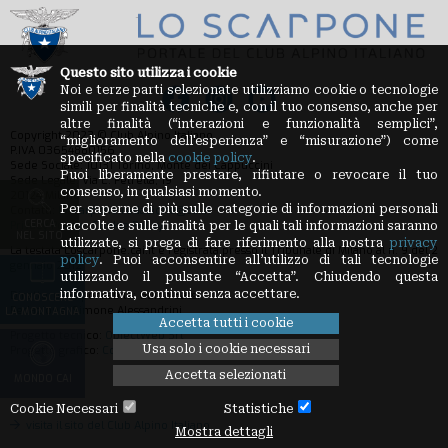
Questo sito utilizza i cookie
Noi e terze parti selezionate utilizziamo cookie o tecnologie
simili per finalità tecniche e, con il tuo consenso, anche per
altre finalità (“interazioni e funzionalità semplici”,
Copyright 2023 © Club Alpino Italiano
“miglioramento dell'esperienza” e “misurazione”) come
P.IVA 03654880156
specificato nella
cookie policy
.
Sede Sociale: 10131 Torino, Monte dei Cappuccini
Puoi liberamente prestare, rifiutare o revocare il tuo
Sede Legale: Via E. Petrella, 19
consenso, in qualsiasi momento.
20124 Milano
Per saperne di più sulle categorie di informazioni personali
Contatti:
loscarpone.redazione@cai.it
CERCA
Privacy Policy
-
Cookie Policy
raccolte e sulle finalità per le quali tali informazioni saranno
NEL SITO
utilizzate, si prega di fare riferimento alla nostra
privacy
La testata Loscarpone.cai.it è registrata presso il Tribunale di Milano al n. 9 del 2
policy
. Puoi acconsentire all’utilizzo di tali tecnologie
gennaio 2012
utilizzando il pulsante “Accetta”. Chiudendo questa
informativa, continui senza accettare.
Direttore Responsabile: Guido Sassi
CONOSCERE
Redazione: Simone Alessandrini
LA MONTAGNA
Accetta tutti i cookie
Progetto tecnico:
ObjectWeb Srl
Usa solo i cookie necessari
Progetto grafico:
Condivisa Srl
Accetta selezionati
MONDO CAI
Cookie Necessari
Statistiche
visita il sito del Club Alpino Italiano
Mostra dettagli