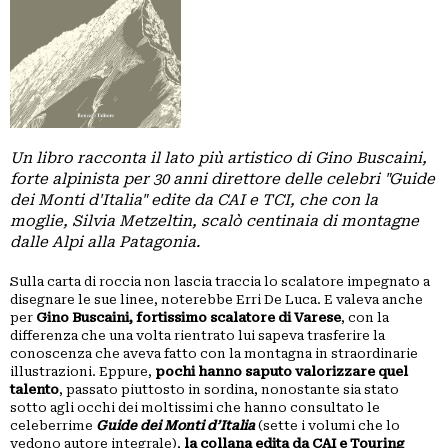
GRUPPI
REGIONALI
ORGANI
TECNICI
E
STRUTTURE
Un libro racconta il lato più artistico di Gino Buscaini,
OPERATIVE
forte alpinista per 30 anni direttore delle celebri "Guide
SEDE
dei Monti d'Italia" edite da CAI e TCI, che con la
CENTRALE
moglie, Silvia Metzeltin, scalò centinaia di montagne
dalle Alpi alla Patagonia.
BIBLIOTECA
CINETECA
Sulla carta di roccia non lascia traccia lo scalatore impegnato a
disegnare le sue linee, noterebbe Erri De Luca. E valeva anche
per
Gino Buscaini, fortissimo scalatore di Varese
, con la
differenza che una volta rientrato lui sapeva trasferire la
BACHECA
conoscenza che aveva fatto con la montagna in straordinarie
illustrazioni. Eppure,
pochi hanno saputo valorizzare quel
INSERZIONI
talento
, passato piuttosto in sordina, nonostante sia stato
PUBBLICITARIE
sotto agli occhi dei moltissimi che hanno consultato le
celeberrime
Guide dei
Monti d’Italia
(sette i volumi che lo
PUBBLIREDAZIONALI
vedono autore integrale)
,
la collana edita da CAI e Touring