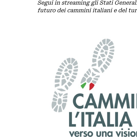
FERRATE
Segui in streaming gli Stati Genera
futuro dei cammini italiani e del tu
AMBIENTE
BICICLETTA
SPELEOLOGIA
SCIENZA
SCI
ITINERARI
ALPINISMO
CIASPOLE
PODCAST
CASCATE
VIDEO
TORRENTISMO
IL
MONDO