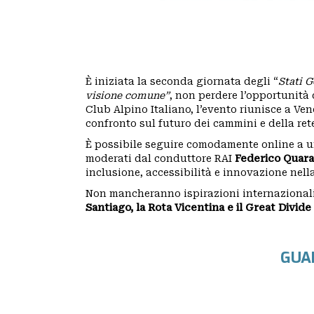
CAI
SEZIONI
È iniziata la seconda giornata degli “
Stati G
visione comune”
, non perdere l’opportunità
GRUPPI
Club Alpino Italiano, l’evento riunisce a Ve
confronto sul futuro dei cammini e della rete
REGIONALI
È possibile seguire comodamente online a una
moderati dal conduttore RAI
Federico Quar
inclusione, accessibilità e innovazione nell
ORGANI
Non mancheranno ispirazioni internazionali, 
TECNICI
Santiago, la Rota Vicentina e il Great Divide 
E
GUA
STRUTTURE
OPERATIVE