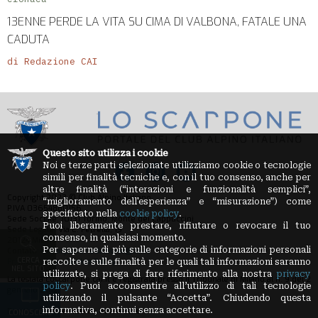
13ENNE PERDE LA VITA SU CIMA DI VALBONA, FATALE UNA
CADUTA
di Redazione CAI
Questo sito utilizza i cookie
Noi e terze parti selezionate utilizziamo cookie o tecnologie
simili per finalità tecniche e, con il tuo consenso, anche per
altre finalità (“interazioni e funzionalità semplici”,
Copyright 2023 © Club Alpino Italiano
“miglioramento dell'esperienza” e “misurazione”) come
P.IVA 03654880156
specificato nella
cookie policy
.
Sede Sociale: 10131 Torino, Monte dei Cappuccini
Puoi liberamente prestare, rifiutare o revocare il tuo
Sede Legale: Via E. Petrella, 19
consenso, in qualsiasi momento.
20124 Milano
Per saperne di più sulle categorie di informazioni personali
Contatti:
loscarpone.redazione@cai.it
CERCA
Privacy Policy
-
Cookie Policy
raccolte e sulle finalità per le quali tali informazioni saranno
NEL SITO
utilizzate, si prega di fare riferimento alla nostra
privacy
La testata Loscarpone.cai.it è registrata presso il Tribunale di Milano al n. 9 del 2
policy
. Puoi acconsentire all’utilizzo di tali tecnologie
gennaio 2012
utilizzando il pulsante “Accetta”. Chiudendo questa
informativa, continui senza accettare.
Direttore Responsabile: Guido Sassi
CONOSCERE