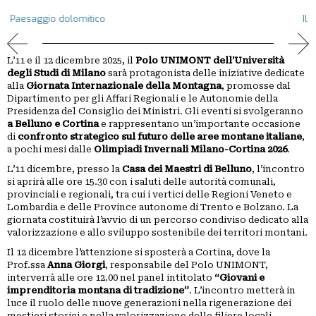
PICCOLI
Il programma dell'evento
ANNUNCI
L’11 e il 12 dicembre 2025, il
Polo UNIMONT dell’Università
degli Studi di Milano
sarà protagonista delle iniziative dedicate
alla
Giornata Internazionale della Montagna
, promosse dal
Dipartimento per gli Affari Regionali e le Autonomie della
Presidenza del Consiglio dei Ministri. Gli eventi si svolgeranno
a Belluno e Cortina
e rappresentano un’importante occasione
di
confronto strategico sul futuro delle aree montane italiane
,
a pochi mesi dalle
Olimpiadi Invernali Milano-Cortina 2026
.
L’11 dicembre, presso la
Casa dei Maestri di Belluno
, l’incontro
si aprirà alle ore 15.30 con i saluti delle autorità comunali,
provinciali e regionali, tra cui i vertici delle Regioni Veneto e
Lombardia e delle Province autonome di Trento e Bolzano. La
giornata costituirà l’avvio di un percorso condiviso dedicato alla
valorizzazione e allo sviluppo sostenibile dei territori montani.
Il 12 dicembre l’attenzione si sposterà a Cortina, dove la
Prof.ssa
Anna Giorgi
, responsabile del Polo UNIMONT,
interverrà alle ore 12.00 nel panel intitolato
“Giovani e
imprenditoria montana di tradizione”
. L’incontro metterà in
luce il ruolo delle nuove generazioni nella rigenerazione dei
mestieri storici e nella valorizzazione delle filiere locali,