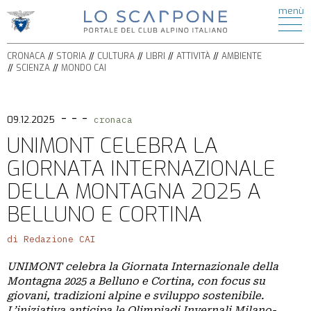
ATTIVITÀ
menù
di
HOME
ESCURSIONISMO
CRONACA
ALPINISMO
CRONACA
STORIA
CULTURA
LIBRI
ATTIVITÀ
AMBIENTE
STORIA
ARRAMPICATA
SCIENZA
MONDO CAI
CULTURA
FERRATE
BICICLETTA
LIBRI
SPELEOLOGIA
- - -
AMBIENTE
09.12.2025
cronaca
SCI
SCIENZA
UNIMONT CELEBRA LA
ALPINISMO
ITINERARI
GIORNATA INTERNAZIONALE
CIASPOLE
PODCAST
CASCATE
DELLA MONTAGNA 2025 A
VIDEO
TORRENTISMO
BELLUNO E CORTINA
IL
di Redazione CAI
MONDO
UNIMONT celebra la Giornata Internazionale della
CAI
Montagna 2025 a Belluno e Cortina, con focus su
SEZIONI
giovani, tradizioni alpine e sviluppo sostenibile.
L’iniziativa anticipa le Olimpiadi Invernali Milano-