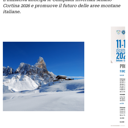
GRUPPI
Cortina 2026 e promuove il futuro delle aree montane
REGIONALI
italiane.
ORGANI
TECNICI
E
STRUTTURE
OPERATIVE
SEDE
CENTRALE
BIBLIOTECA
CINETECA
BACHECA
INSERZIONI
PUBBLICITARIE
PUBBLIREDAZIONALI