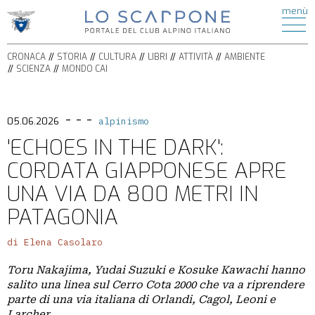
ATTIVITÀ
menù
di
HOME
ESCURSIONISMO
CRONACA
ALPINISMO
CRONACA
STORIA
CULTURA
LIBRI
ATTIVITÀ
AMBIENTE
STORIA
ARRAMPICATA
SCIENZA
MONDO CAI
CULTURA
FERRATE
BICICLETTA
LIBRI
SPELEOLOGIA
- - -
AMBIENTE
05.06.2026
alpinismo
SCI
SCIENZA
'ECHOES IN THE DARK':
ALPINISMO
ITINERARI
CORDATA GIAPPONESE APRE
CIASPOLE
PODCAST
CASCATE
UNA VIA DA 800 METRI IN
VIDEO
TORRENTISMO
PATAGONIA
IL
di Elena Casolaro
MONDO
Toru Nakajima, Yudai Suzuki e Kosuke Kawachi hanno
CAI
salito una linea sul Cerro Cota 2000 che va a riprendere
SEZIONI
parte di una via italiana di Orlandi, Cagol, Leoni e
Larcher