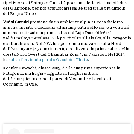
ripetizione di Shiragao Oni, all’epoca una delle vie trad più dure
del Giappone, per poi aggiudicarsi salite trad tra le più difficili
del Regno Unito.
Yudai Suzuki
proviene da un ambiente alpinistico: a diciotto
anni ha iniziato a dedicarsi all’arrampicata e allo sci, e a ventitré
anni ha realizzato la prima salita del Lajo Dada (6426 m)
nell’Himalaya nepalese. Si è poi rivolto all’Alaska, alla Patagonia
e al Karakorum. Nel 2023 ha aperto una nuova via sulla Nord
dell’Ausangate (6381 m) in Perù, e realizzato la prima salita della
cresta Nord Ovest del Ghamubar Zom 5, in Pakistan. Nel 2024,
h
a salito l'inviolata parete Ovest del Thui 2
.
Kosuke Kawachi, classe 2005, è alla sua prima esperienza in
Patagonia, ma ha già viaggiato in luoghi simbolo
dell’arrampicata come il parco di Yosemite e la valle di
Cochamò, in Cile.