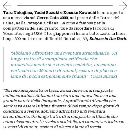
PICCOLI
ANNUNCI
Toru Nakajima, Yudai Suzuki e Kosuke Kawachi
hanno aperto
una nuova via sul
Cerro Cota 2000
, nel parco delle Torres del
Paine, nella Patagonia cilena. La cima è famosa per la
compattezza del suo granito, tale da ricordare la roccia di
Yosemite, negli USA. I tre giapponesi hanno battezzato la linea,
lunga 800 metri e con difficoltà fino al 7a, A3,
Echoes in the Dark
.
“Abbiamo affrontato un'avventura straordinaria. Un
lungo tratto di arrampicata artificiale che
miracolosamente si è rivelato scalabile, un camino
verticale con 20 metri di runout, sezioni di placca e
lame di roccia estremamente friabili” Yudai Suzuki
“Terreno inesplorato, ostacoli senza fine e un'arrampicata
indimenticabile. Abbiamo tracciato una nuova linea su una
grande parete della Patagonia. Approfittando di quella che
sembrava essere l'ultima finestra di bel tempo dopo giorni di
condizioni avverse, abbiamo affrontato un'avventura
straordinaria. Un lungo tratto di arrampicata artificiale che
miracolosamente si è rivelato scalabile, un camino verticale con
20 metri di runout, sezioni di placca e lame di roccia