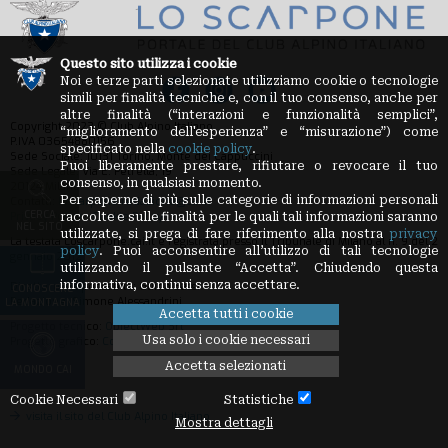
Questo sito utilizza i cookie
Noi e terze parti selezionate utilizziamo cookie o tecnologie
simili per finalità tecniche e, con il tuo consenso, anche per
altre finalità (“interazioni e funzionalità semplici”,
Copyright 2023 © Club Alpino Italiano
“miglioramento dell'esperienza” e “misurazione”) come
P.IVA 03654880156
specificato nella
cookie policy
.
Sede Sociale: 10131 Torino, Monte dei Cappuccini
Puoi liberamente prestare, rifiutare o revocare il tuo
Sede Legale: Via E. Petrella, 19
consenso, in qualsiasi momento.
20124 Milano
Per saperne di più sulle categorie di informazioni personali
Contatti:
loscarpone.redazione@cai.it
CERCA
Privacy Policy
-
Cookie Policy
raccolte e sulle finalità per le quali tali informazioni saranno
NEL SITO
utilizzate, si prega di fare riferimento alla nostra
privacy
La testata Loscarpone.cai.it è registrata presso il Tribunale di Milano al n. 9 del 2
policy
. Puoi acconsentire all’utilizzo di tali tecnologie
gennaio 2012
utilizzando il pulsante “Accetta”. Chiudendo questa
informativa, continui senza accettare.
Direttore Responsabile: Guido Sassi
CONOSCERE
Redazione: Simone Alessandrini
LA MONTAGNA
Accetta tutti i cookie
Progetto tecnico:
ObjectWeb Srl
Usa solo i cookie necessari
Progetto grafico:
Condivisa Srl
Accetta selezionati
MONDO CAI
Cookie Necessari
Statistiche
visita il sito del Club Alpino Italiano
Mostra dettagli