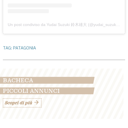
Un post condiviso da Yudai Suzuki 鈴木雄大 (@yudai_suzuki_climber)
TAG:
PATAGONIA
BACHECA
PICCOLI ANNUNCI
Scopri di più