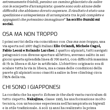
estremamente friabili, persino un camino ghiacciato da salire
con le scarpette d'arrampicata: queste sono solo alcune delle
difficoltà che abbiamo dovuto superare. Il risultato è stato una
spedizione e un'esperienza di arrampicata tra le più complete e
appaganti che potessimo immaginare
”
ha scritto Suzuki sui
social.
OSA MA NON TROPPO
I primi sei tiri della via coincidono con
Osa ma non troppo
,
una
via
aperta nel 2007 dagli italiani
Elio Orlandi, Michele Cagol,
Fabio Leoni e Rolando Larcher.
I quattro alpinisti, tutti navigati
patagonici con diverse aperture all’attivo, avevano salito in sei
giorni questa splendida linea di 700 metri, con difficoltà massima
di 7b in libera e di A2+ in artificiale. L'obiettivo originario era di
scalare tutta la via in libera, ma a causa delle condizioni della
parete gli alpinisti sono riusciti a salire in free climbing circa
l'85% della via.
CHI SONO I GIAPPONESI
La cordata che ha aperto
Echoes in the dark
vanta curriculum di
tutto rispetto.
Nakajima
, classe 1993, ha una formazione molto
tecnica, con un’enorme esperienza nell’arrampicata su bigwall
e in stile tradizionale. A soli 12 anni ha realizzato la prima